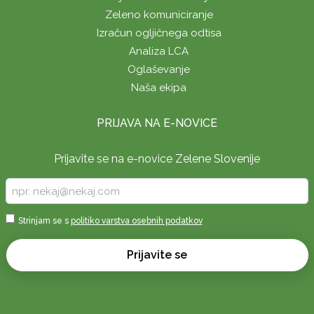
Zeleno komuniciranje
Izračun ogljičnega odtisa
Analiza LCA
Oglaševanje
Naša ekipa
PRIJAVA NA E-NOVICE
Prijavite se na e-novice Zelene Slovenije
Vpišite
vaš
e-
Sprejmi
Strinjam se s
politiko varstva osebnih podatkov
naslov
*
*
Prijavite se