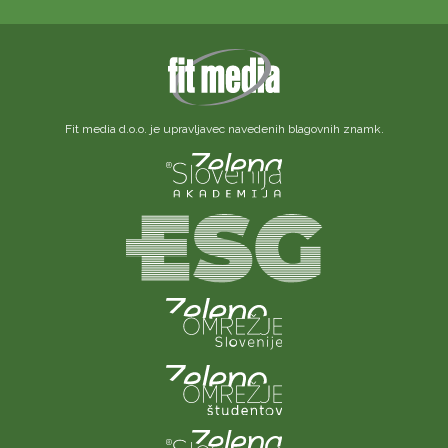
Fit media d.o.o. je upravljavec navedenih blagovnih znamk.