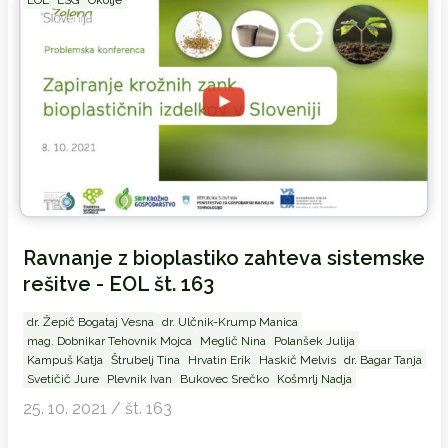
EOL
ESG
Okolje
Ravnanje z bioplastiko zahteva sistemske
rešitve - EOL št. 163
dr. Žepič Bogataj Vesna
dr. Ulčnik-Krump Manica
mag. Dobnikar Tehovnik Mojca
Meglič Nina
Polanšek Julija
Kampuš Katja
Štrubelj Tina
Hrvatin Erik
Haskič Melvis
dr. Bagar Tanja
Svetičič Jure
Plevnik Ivan
Bukovec Srečko
Košmrlj Nadja
25. 10. 2021 / št. 163