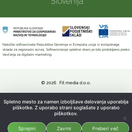
Naložbo sofinancirata Republika Slovenija in Evropska unija iz evropskega
sklada za regionalni razvoj. Sofinanciranje spletne strani je bilo pridobljeno preko
Vavčerja za digitalni marketing.
© 2026
Fit media d.o.o.
Politika zasebnosti in varovanje osebnih podatkov
Spletno mesto za namen izboljšave delovanja uporablja
piškotke. Z uporabo strani soglašate z uporabo
Splošni pogoji poslovanja
piškotkov.
Kazalo strani
Sprejmi
Zavrni
Preberi več
Izdelava spletne strani:
Emigma