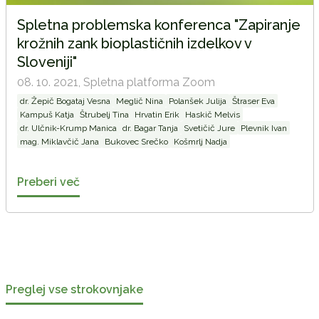
Spletna problemska konferenca "Zapiranje
krožnih zank bioplastičnih izdelkov v
Sloveniji"
08. 10. 2021,
Spletna platforma Zoom
dr. Žepič Bogataj Vesna
Meglič Nina
Polanšek Julija
Štraser Eva
Kampuš Katja
Štrubelj Tina
Hrvatin Erik
Haskič Melvis
dr. Ulčnik-Krump Manica
dr. Bagar Tanja
Svetičič Jure
Plevnik Ivan
mag. Miklavčič Jana
Bukovec Srečko
Košmrlj Nadja
Preberi več
Preglej vse strokovnjake