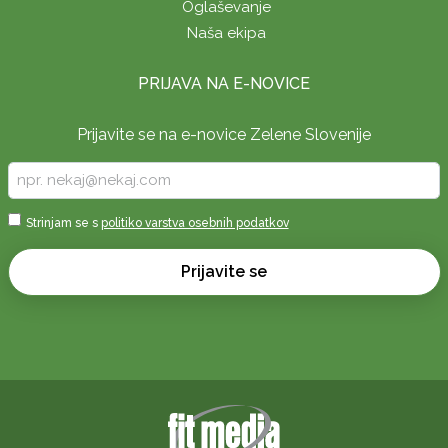
Oglaševanje
Naša ekipa
PRIJAVA NA E-NOVICE
Prijavite se na e-novice Zelene Slovenije
Vpišite
vaš
e-
Sprejmi
Strinjam se s
politiko varstva osebnih podatkov
naslov
*
*
Prijavite se