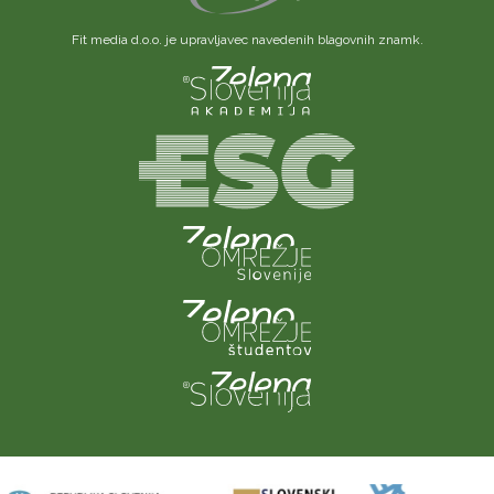
Fit media d.o.o. je upravljavec navedenih blagovnih znamk.