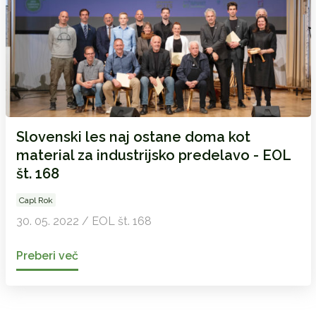
Slovenski les naj ostane doma kot
material za industrijsko predelavo - EOL
št. 168
Capl Rok
30. 05. 2022 / EOL št. 168
Preberi več