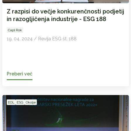
Z razpisi do večje konkurenčnosti podjetij
in razogljičenja industrije - ESG 188
Capl Rok
19. 04. 2024 / Revija ESG št. 188
Preberi več
EOL
ESG
Okolje