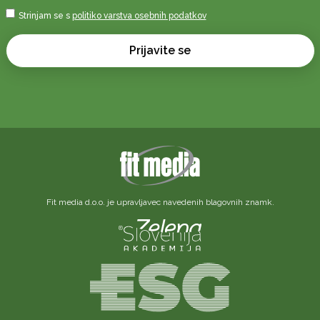
e-
Sprejmi
Strinjam se s
politiko varstva osebnih podatkov
naslov
*
*
Prijavite se
Fit media d.o.o. je upravljavec navedenih blagovnih znamk.