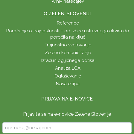
Arhiv natečajev
O ZELENI SLOVENIJI
Reference
Poročanje o trajnostnosti – od izbire ustreznega okvira do
poročila na ključ
Trajnostno svetovanje
Zeleno komuniciranje
Izračun ogljičnega odtisa
Analiza LCA
Oglaševanje
Naša ekipa
PRIJAVA NA E-NOVICE
Prijavite se na e-novice Zelene Slovenije
Vpišite
vaš