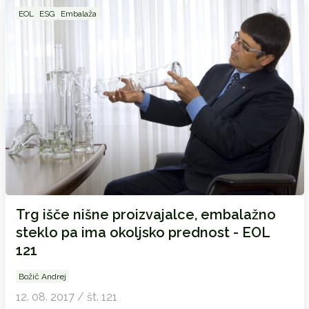
EOL
ESG
Embalaža
Trg išče nišne proizvajalce, embalažno
steklo pa ima okoljsko prednost - EOL
121
Božič Andrej
12. 08. 2017 / št. 121