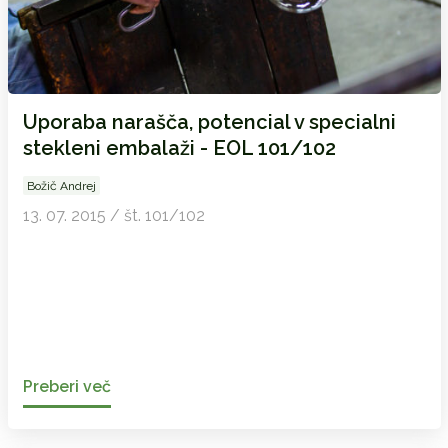
Uporaba narašča, potencial v specialni
stekleni embalaži - EOL 101/102
Božič Andrej
13. 07. 2015 / št. 101/102
Preberi več