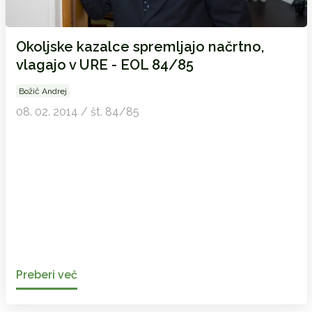
Okoljske kazalce spremljajo načrtno,
vlagajo v URE - EOL 84/85
Božič Andrej
08. 02. 2014 / št. 84/85
Preberi več