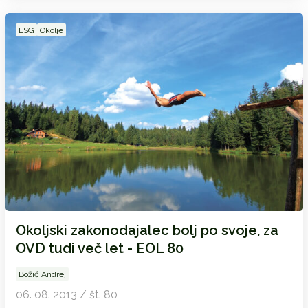
ESG
Okolje
Okoljski zakonodajalec bolj po svoje, za
OVD tudi več let - EOL 80
Božič Andrej
06. 08. 2013 / št. 80