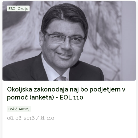
ESG
Okolje
Okoljska zakonodaja naj bo podjetjem v
pomoč (anketa) - EOL 110
Božič Andrej
08. 08. 2016 / št. 110