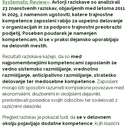
Systematic Review«
. Avtorji raziskave so analizirali
23 znanstvenih raziskav, objavljenih med letoma 2011
in 2025, z namenom ugotoviti, katere trajnostne
kompetence zaposleni rabijo za uspešno delovanje
v organizacijah in za podporo trajnostni preobrazbi
podjetij. Poseben poudarek je namenjen
kompetencam, ki se v praksi dejansko uporabljajo
na delovnih mestih.
Rezultati raziskave kažejo, da so
med
najpomembnejšimi kompetencami zaposlenih še
vedno sistemsko razmišljanje, vrednotno
razmišljanje, anticipativno razmišljanje, strateško
delovanje ter medosebne kompetence
. Zaposleni
morajo biti sposobni razumeti kompleksne povezave med
ekonomskimi, družbenimi in okoljskimi dejavniki,
predvidevati posledice svojih odločitev ter sodelovati z
različnimi deležniki.
Pregled raziskav je pokazal tudi, da
se v delovnem
okolju pojavljajo dodatne kompetence
, ki jih klasični