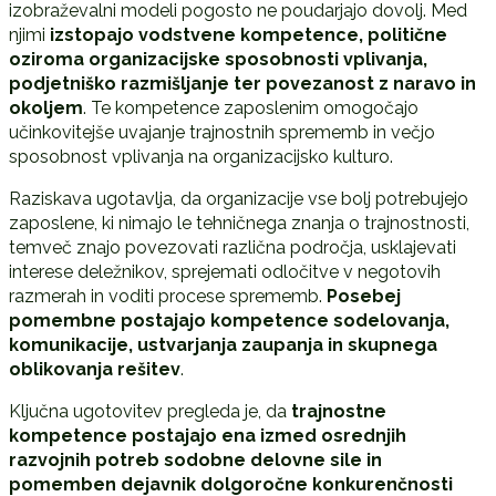
izobraževalni modeli pogosto ne poudarjajo dovolj. Med
njimi
izstopajo vodstvene kompetence, politične
oziroma organizacijske sposobnosti vplivanja,
podjetniško razmišljanje ter povezanost z naravo in
okoljem
. Te kompetence zaposlenim omogočajo
učinkovitejše uvajanje trajnostnih sprememb in večjo
sposobnost vplivanja na organizacijsko kulturo.
Raziskava ugotavlja, da organizacije vse bolj potrebujejo
zaposlene, ki nimajo le tehničnega znanja o trajnostnosti,
temveč znajo povezovati različna področja, usklajevati
interese deležnikov, sprejemati odločitve v negotovih
razmerah in voditi procese sprememb.
Posebej
pomembne postajajo kompetence sodelovanja,
komunikacije, ustvarjanja zaupanja in skupnega
oblikovanja rešitev
.
Ključna ugotovitev pregleda je, da
trajnostne
kompetence postajajo ena izmed osrednjih
razvojnih potreb sodobne delovne sile in
pomemben dejavnik dolgoročne konkurenčnosti