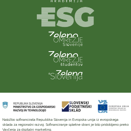
Naložbo sofinancirata Republika Slovenija in Evropska unija iz evropskega
sklada za regionalni razvoj. Sofinanciranje spletne strani je bilo pridobljeno preko
Vavčerja za digitalni marketing.