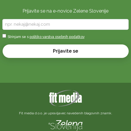
Prijavite se na e-novice Zelene Slovenije
Vpišite
vaš
e-
Sprejmi
Strinjam se s
politiko varstva osebnih podatkov
naslov
*
*
Prijavite se
Fit media d.o.o. je upravljavec navedenih blagovnih znamk.