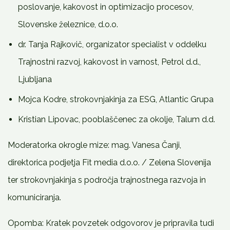
poslovanje, kakovost in optimizacijo procesov,
po
ESRS:
Slovenske železnice, d.o.o.
Je
bilo
dr. Tanja Rajkovič, organizator specialist v oddelku
vaše
Trajnostni razvoj, kakovost in varnost, Petrol d.d.,
drugo
poročilo
Ljubljana
o
trajnostnosti
Mojca Kodre, strokovnjakinja za ESG, Atlantic Grupa
bolj
Kristian Lipovac, pooblaščenec za okolje, Talum d.d.
vitko
in
fokusirano
Moderatorka okrogle mize: mag. Vanesa Čanji,
ali
direktorica podjetja Fit media d.o.o. / Zelena Slovenija
široko
in
ter strokovnjakinja s področja trajnostnega razvoja in
z
komuniciranja.
dodatnimi
stranmi?
količina
Opomba: Kratek povzetek odgovorov je pripravila tudi