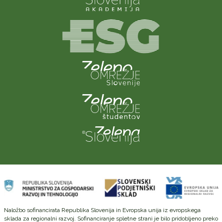
Naložbo sofinancirata Republika Slovenija in Evropska unija iz evropskega
sklada za regionalni razvoj. Sofinanciranje spletne strani je bilo pridobljeno preko