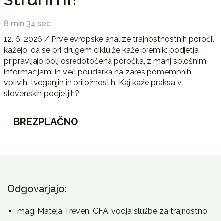
8 min 34 sec
12. 6. 2026 / Prve evropske analize trajnostnostnih poročil
kažejo, da se pri drugem ciklu že kaže premik: podjetja
pripravljajo bolj osredotočena poročila, z manj splošnimi
informacijami in več poudarka na zares pomembnih
vplivih, tveganjih in priložnostih. Kaj kaže praksa v
slovenskih podjetjih?
Vprašanja
BREZPLAČNO
iz
okrogle
mize
o
drugem
letu
Odgovarjajo:
poročanja
o
mag. Mateja Treven, CFA, vodja službe za trajnostno
trajnostnosti