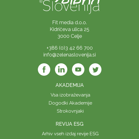
Fit media d.o.o.
Kidričeva ulica 25
3000 Celje
+386 (0)3 42 66 700
info@zelenaslovenija.si
AKADEMIJA
Vsa izobraževanja
Dogodki Akademije
Strokovnjaki
REVIJA ESG
Arhiv vseh izdaj revije ESG