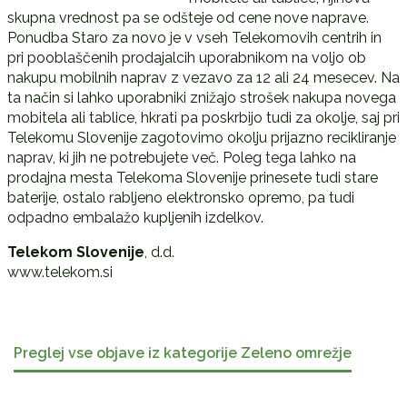
skupna vrednost pa se odšteje od cene nove naprave.
Ponudba Staro za novo je v vseh Telekomovih centrih in
pri pooblaščenih prodajalcih uporabnikom na voljo ob
nakupu mobilnih naprav z vezavo za 12 ali 24 mesecev. Na
ta način si lahko uporabniki znižajo strošek nakupa novega
mobitela ali tablice, hkrati pa poskrbijo tudi za okolje, saj pri
Telekomu Slovenije zagotovimo okolju prijazno recikliranje
naprav, ki jih ne potrebujete več. Poleg tega lahko na
prodajna mesta Telekoma Slovenije prinesete tudi stare
baterije, ostalo rabljeno elektronsko opremo, pa tudi
odpadno embalažo kupljenih izdelkov.
Telekom Slovenije
, d.d.
www.telekom.si
Preglej vse objave iz kategorije Zeleno omrežje