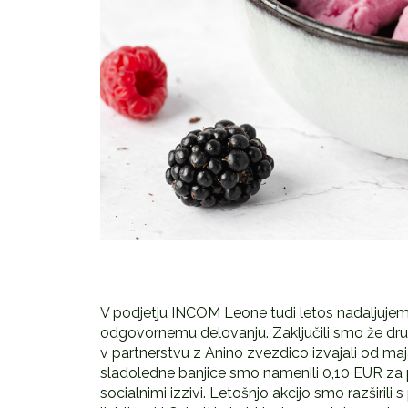
V podjetju INCOM Leone tudi letos nadaljujemo
odgovornemu delovanju. Zaključili smo že dru
v partnerstvu z Anino zvezdico izvajali od 
sladoledne banjice smo namenili 0,10 EUR za 
socialnimi izzivi. Letošnjo akcijo smo razširil