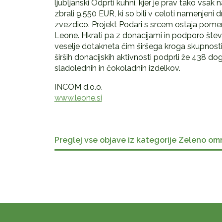
ljubljanski Odprti kuhni, kjer je prav tako vs
zbrali 9.550 EUR, ki so bili v celoti namenjeni 
zvezdico. Projekt Podari s srcem ostaja po
Leone. Hkrati pa z donacijami in podporo šte
veselje dotakneta čim širšega kroga skupnost
širših donacijskih aktivnosti podprli že 438 do
sladolednih in čokoladnih izdelkov.
INCOM d.o.o.
www.leone.si
Preglej vse objave iz kategorije Zeleno om