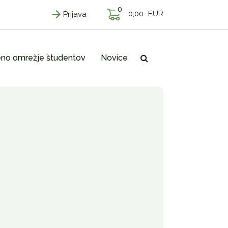
0
0,00
EUR
Prijava
no omrežje študentov
Novice