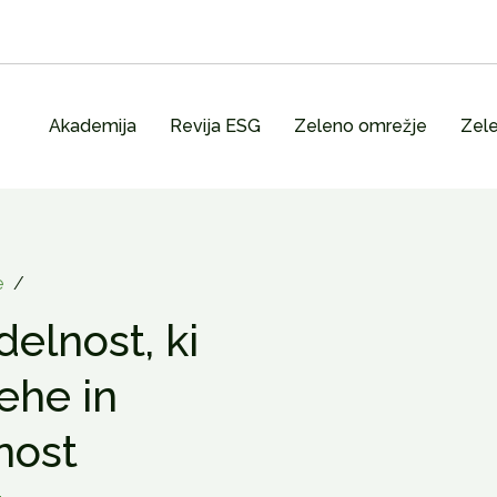
Akademija
Revija ESG
Zeleno omrežje
Zele
e
/
elnost, ki
ehe in
nost