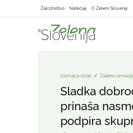
Založništvo
Natečaji
O Zeleni Sloveniji
Domača stran
/
Zeleno omrežj
Sladka dobrod
prinaša nasm
podpira skup