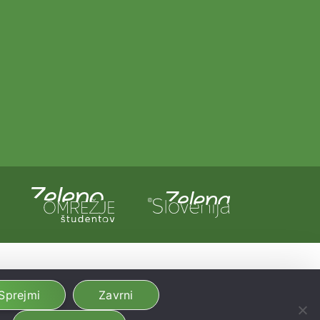
a in Evropska unija iz evropskega sklada za regionalni razvoj.
dobljeno preko Vavčerja za digitalni marketing.
Sprejmi
Zavrni