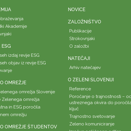
MIJA
NOVICE
obraževanja
ZALOŽNIŠTVO
ki Akademije
Publikacije
vnjaki
Strokovnjaki
A ESG
O založbi
seh izdaj revije ESG
NATEČAJI
seh objav iz revije ESG
Arhiv natečajev
evanje
O ZELENI SLOVENIJI
O OMREŽJE
Reference
Zelenega omrežja Slovenije
Poročanje o trajnostnosti – od
 Zelenega omrežja
ustreznega okvira do poročil
stna in ESG poročila
ključ
enem omrežju
Trajnostno svetovanje
Zeleno komuniciranje
O OMREŽJE ŠTUDENTOV