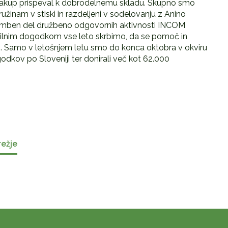
ak nakup prispeval k dobrodelnemu skladu. Skupno smo
družinam v stiski in razdeljeni v sodelovanju z Anino
memben del družbeno odgovornih aktivnosti INCOM
vilnim dogodkom vse leto skrbimo, da se pomoč in
i. Samo v letošnjem letu smo do konca oktobra v okviru
godkov po Sloveniji ter donirali več kot 62.000
režje