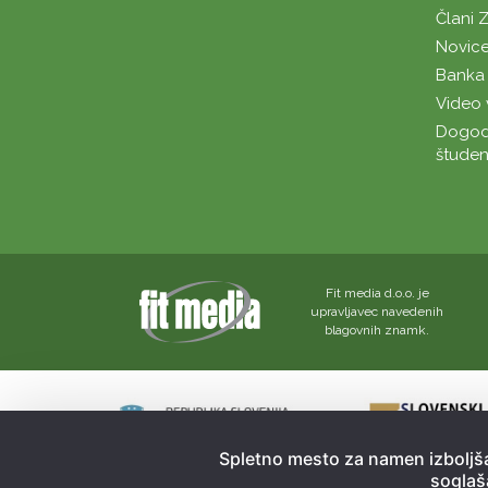
Člani 
Novice
Banka 
Video 
Dogod
študen
Fit media d.o.o. je
upravljavec navedenih
blagovnih znamk.
Spletno mesto za namen izboljša
soglaš