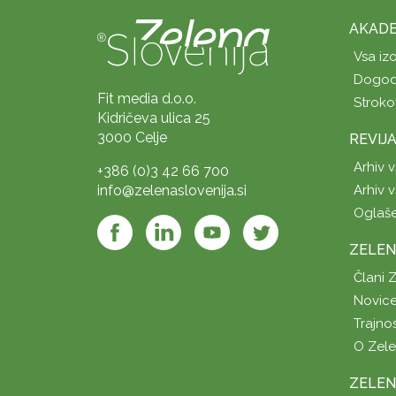
AKADE
Vsa iz
Dogod
Fit media d.o.o.
Stroko
Kidričeva ulica 25
3000 Celje
REVIJ
Arhiv v
+386 (0)3 42 66 700
info@zelenaslovenija.si
Arhiv v
Oglaš
ZELEN
Člani 
Novice
Trajno
O Zel
ZELEN