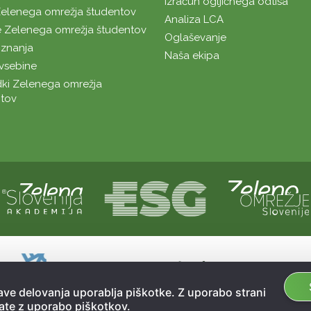
Izračun ogljičnega odtisa
Zelenega omrežja študentov
Analiza LCA
 Zelenega omrežja študentov
Oglaševanje
znanja
Naša ekipa
vsebine
ki Zelenega omrežja
tov
Naložbo sofinancirata Republika Slovenij
Sofinanciranje spletne strani je bilo pri
ve delovanja uporablja piškotke. Z uporabo strani
ate z uporabo piškotkov.