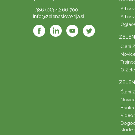
Arhiv v
+386 (0)3 42 66 700
info@zelenaslovenija.si
Arhiv v
Oglaš
ZELEN
Člani 
Novice
Trajno
O Zel
ZELEN
Člani 
Novice
Banka 
Video 
Dogod
študen