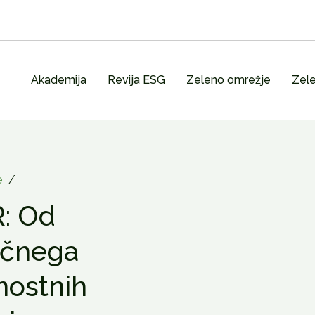
Akademija
Revija ESG
Zeleno omrežje
Zele
e
/
R: Od
ičnega
jnostnih