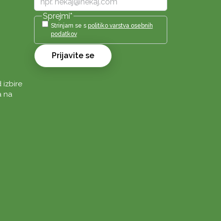
Sprejmi
*
Strinjam se s
politiko varstva osebnih
podatkov
Prijavite se
 izbire
a na