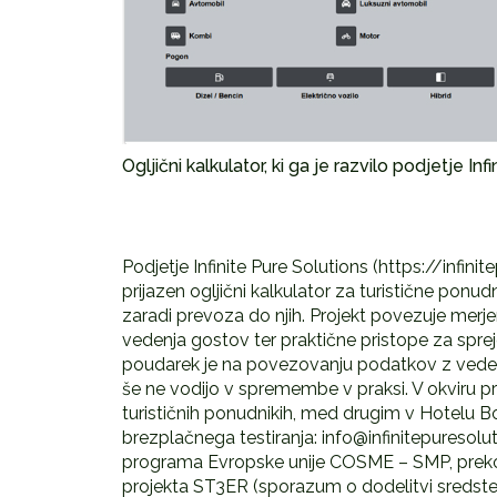
Ogljični kalkulator, ki ga je razvilo podjetje In
Podjetje Infinite Pure Solutions (https://infini
prijazen ogljični kalkulator za turistične ponudni
zaradi prevoza do njih. Projekt povezuje merj
vedenja gostov ter praktične pristope za spre
poudarek je na povezovanju podatkov z vedenjs
še ne vodijo v spremembe v praksi. V okviru pro
turističnih ponudnikih, med drugim v Hotelu B
brezplačnega testiranja: info@infinitepuresolut
programa Evropske unije COSME – SMP, preko 
projekta ST3ER (sporazum o dodelitvi sredstev