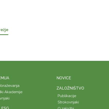
režje
MIJA
NOVICE
obraževanja
ZALOŽNIŠTVO
ki Akademije
Publikacije
vnjaki
Strokovnjaki
A ESG
O založbi