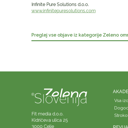
Infinite Pure Solutions d.o.o.
www.infinitepuresolutions.com
Preglej vse objave iz kategorije Zeleno om
AKADE
Vsa iz
Dogod
Fit media d.o.o.
Stroko
Kidričeva ulica 25
3000 Celje
REVIJ