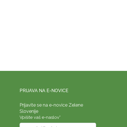
PRIJAVA NA E-NOVICE
Prijavite se na e-novice Zelene
Slovenije
Vpišite vaš e-naslov
*