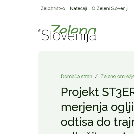
Založništvo
Natečaji
O Zeleni Sloveniji
Domača stran
/
Zeleno omrežj
Projekt ST3E
merjenja oglj
odtisa do tra