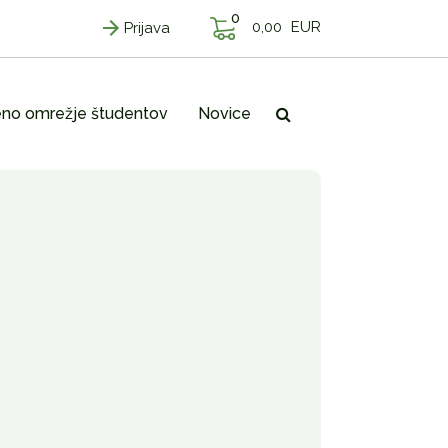
0
0,00
EUR
Prijava
no omrežje študentov
Novice