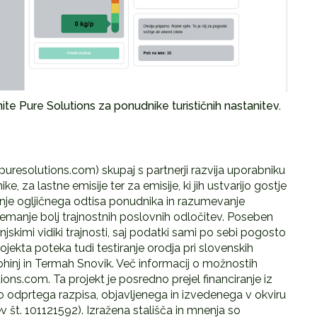
finite Pure Solutions za ponudnike turističnih nastanitev.
tepuresolutions.com) skupaj s partnerji razvija uporabniku
ke, za lastne emisije ter za emisije, ki jih ustvarijo gostje
enje ogljičnega odtisa ponudnika in razumevanje
jemanje bolj trajnostnih poslovnih odločitev. Poseben
kimi vidiki trajnosti, saj podatki sami po sebi pogosto
jekta poteka tudi testiranje orodja pri slovenskih
ohinj in Termah Snovik. Več informacij o možnostih
ions.com. Ta projekt je posredno prejel financiranje iz
odprtega razpisa, objavljenega in izvedenega v okviru
 št. 101121592). Izražena stališča in mnenja so