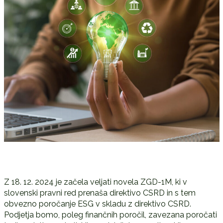
Z 18. 12. 2024 je začela veljati novela ZGD-1M, ki v
slovenski pravni red prenaša direktivo CSRD in s tem
obvezno poročanje ESG v skladu z direktivo CSRD.
Podjetja bomo, poleg finančnih poročil, zavezana poročati