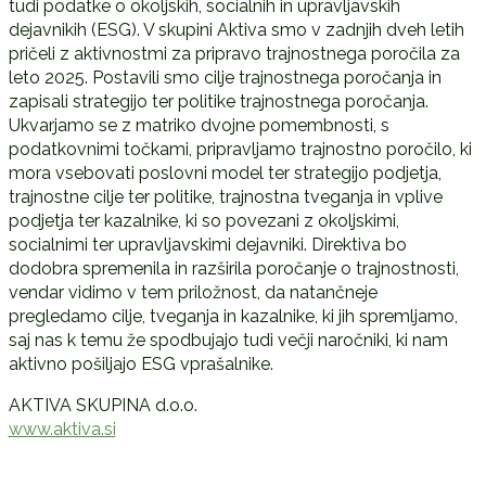
tudi podatke o okoljskih, socialnih in upravljavskih
dejavnikih (ESG). V skupini Aktiva smo v zadnjih dveh letih
pričeli z aktivnostmi za pripravo trajnostnega poročila za
leto 2025. Postavili smo cilje trajnostnega poročanja in
zapisali strategijo ter politike trajnostnega poročanja.
Ukvarjamo se z matriko dvojne pomembnosti, s
podatkovnimi točkami, pripravljamo trajnostno poročilo, ki
mora vsebovati poslovni model ter strategijo podjetja,
trajnostne cilje ter politike, trajnostna tveganja in vplive
podjetja ter kazalnike, ki so povezani z okoljskimi,
socialnimi ter upravljavskimi dejavniki. Direktiva bo
dodobra spremenila in razširila poročanje o trajnostnosti,
vendar vidimo v tem priložnost, da natančneje
pregledamo cilje, tveganja in kazalnike, ki jih spremljamo,
saj nas k temu že spodbujajo tudi večji naročniki, ki nam
aktivno pošiljajo ESG vprašalnike.
AKTIVA SKUPINA d.o.o.
www.aktiva.si