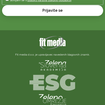
Strinjam se s
politiko varstva osebnih podatkov
Prijavite se
Fit media d.o.o. je upravljavec navedenih blagovnih znamk.