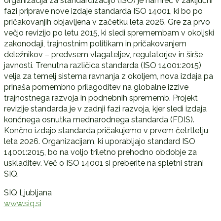
organizacija za standardizacijo (ISO) je namreč v zaključni
fazi priprave nove izdaje standarda ISO 14001, ki bo po
pričakovanjih objavljena v začetku leta 2026. Gre za prvo
večjo revizijo po letu 2015, ki sledi spremembam v okoljski
zakonodaji, trajnostnim politikam in pričakovanjem
deležnikov – predvsem vlagateljev, regulatorjev in širše
javnosti. Trenutna različica standarda (ISO 14001:2015)
velja za temelj sistema ravnanja z okoljem, nova izdaja pa
prinaša pomembno prilagoditev na globalne izzive
trajnostnega razvoja in podnebnih sprememb. Projekt
revizije standarda je v zadnji fazi razvoja, kjer sledi izdaja
končnega osnutka mednarodnega standarda (FDIS).
Končno izdajo standarda pričakujemo v prvem četrtletju
leta 2026. Organizacijam, ki uporabljajo standard ISO
14001:2015, bo na voljo triletno prehodno obdobje za
uskladitev. Več o ISO 14001 si preberite na spletni strani
SIQ.
SIQ Ljubljana
www.siq.si