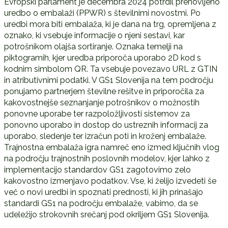
Evropski parlament je decembra 2024 potrdil prenovljeno
uredbo o embalaži (PPWR) s številnimi novostmi. Po
uredbi mora biti embalaža, ki je dana na trg, opremljena z
oznako, ki vsebuje informacije o njeni sestavi, kar
potrošnikom olajša sortiranje. Oznaka temelji na
piktogramih, kjer uredba priporoča uporabo 2D kod s
kodnim simbolom QR. Ta vsebuje povezavo URL z GTIN
in atributivnimi podatki. V GS1 Slovenija na tem področju
ponujamo partnerjem številne rešitve in priporočila za
kakovostnejše seznanjanje potrošnikov o možnostih
ponovne uporabe ter razpoložljivosti sistemov za
ponovno uporabo in dostop do ustreznih informacij za
uporabo, sledenje ter izračun poti in kroženj embalaže.
Trajnostna embalaža igra namreč eno izmed ključnih vlog
na področju trajnostnih poslovnih modelov, kjer lahko z
implementacijo standardov GS1 zagotovimo zelo
kakovostno izmenjavo podatkov. Vse, ki želijo izvedeti še
več o novi uredbi in spoznati prednosti, ki jih prinašajo
standardi GS1 na področju embalaže, vabimo, da se
udeležijo strokovnih srečanj pod okriljem GS1 Slovenija.