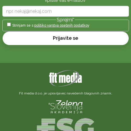
Vpišite vaš e-naslov
*
Sprejmi
*
Strinjam se s
politiko varstva osebnih podatkov
Prijavite se
Fit media d.o.o. je upravljavec navedenih blagovnih znamk.