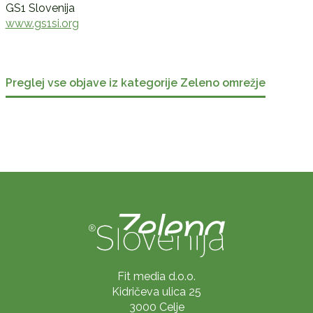
GS1 Slovenija
www.gs1si.org
Preglej vse objave iz kategorije Zeleno omrežje
Fit media d.o.o.
Kidričeva ulica 25
3000 Celje