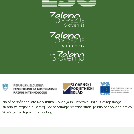
Naložbo sofinancirata Republika Slovenija in Evropska unija iz evropskega
sklada za regionalni razvoj. Sofinanciranje spletne strani je bilo pridobljeno preko
Vavčerja za digitalni marketing.