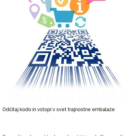
Odčitaj kodo in vstopi v svet trajnostne embalaže