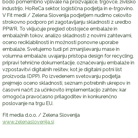
bodo pomembno vplivale na proizvajalce, trgovce, živilsko
industrijo, HoReCa sektor, logistična podjetja in e-trgovino.
V Fit medii / Zelena Slovenija podjetjem nudimo celovito
strokovno podporo pri zagotavljanju skladnosti z uredbo
PPWR. To vključuje pregled obstoječe embalaže in
embalažnih tokov, analizo skladnosti z novimi zahtevami,
oceno reciklabilnosti in možnosti ponovne uporabe
embalaže. Svetujemo tudi pri zmanjševanju mase in
volumna embalaže, uvajanju pristopa design for recycling,
pripravi tehnične dokumentacije, označevanju embalaže in
vzpostavitvi digitalnih rešitev, kot je digitalni potni list
proizvoda (DPP). Po izvedenem svetovanju podjetja
prejmejo oceno skladnosti, seznam potrebnih ukrepov in
časovni načrt za učinkovito implementacijo zahtev, kar
omogoča pravočasno prilagoditev in konkurenčno
poslovanje na trgu EU.
Fit media d.o.o. / Zelena Slovenija
www.zelenaslovenija.si