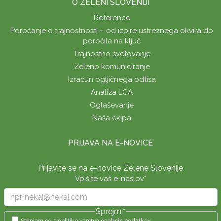
O ZELENI SLOVENIJI
Reference
Poročanje o trajnostnosti – od izbire ustreznega okvira do
poročila na ključ
Trajnostno svetovanje
Zeleno komuniciranje
Izračun ogljičnega odtisa
Analiza LCA
Oglaševanje
Naša ekipa
PRIJAVA NA E-NOVICE
Prijavite se na e-novice Zelene Slovenije
Vpišite vaš e-naslov
*
Sprejmi
*
Strinjam se s
politiko varstva osebnih podatkov