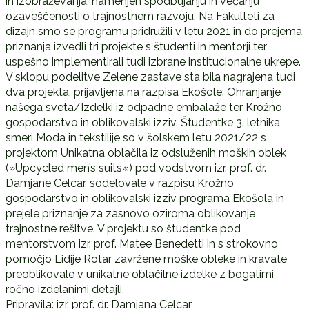
in izobraževanja, namenjen spodbujanju in večanju
ozaveščenosti o trajnostnem razvoju. Na Fakulteti za
dizajn smo se programu pridružili v letu 2021 in do prejema
priznanja izvedli tri projekte s študenti in mentorji ter
uspešno implementirali tudi izbrane institucionalne ukrepe.
V sklopu podelitve Zelene zastave sta bila nagrajena tudi
dva projekta, prijavljena na razpisa Ekošole: Ohranjanje
našega sveta/Izdelki iz odpadne embalaže ter Krožno
gospodarstvo in oblikovalski izziv. Študentke 3. letnika
smeri Moda in tekstilije so v šolskem letu 2021/22 s
projektom Unikatna oblačila iz odsluženih moških oblek
(»Upcycled men’s suits«) pod vodstvom izr. prof. dr.
Damjane Celcar, sodelovale v razpisu Krožno
gospodarstvo in oblikovalski izziv programa Ekošola in
prejele priznanje za zasnovo oziroma oblikovanje
trajnostne rešitve. V projektu so študentke pod
mentorstvom izr. prof. Matee Benedetti in s strokovno
pomočjo Lidije Rotar zavržene moške obleke in kravate
preoblikovale v unikatne oblačilne izdelke z bogatimi
ročno izdelanimi detajli.
Pripravila: izr. prof. dr. Damjana Celcar