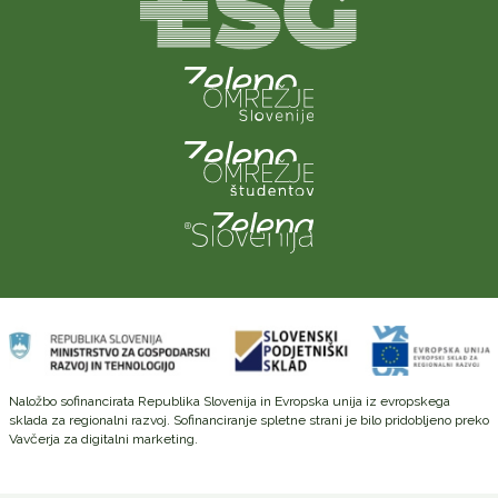
Naložbo sofinancirata Republika Slovenija in Evropska unija iz evropskega
sklada za regionalni razvoj. Sofinanciranje spletne strani je bilo pridobljeno preko
Vavčerja za digitalni marketing.