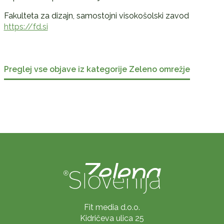
Fakulteta za dizajn, samostojni visokošolski zavod
https://fd.si
Preglej vse objave iz kategorije Zeleno omrežje
Fit media d.o.o.
Kidričeva ulica 25