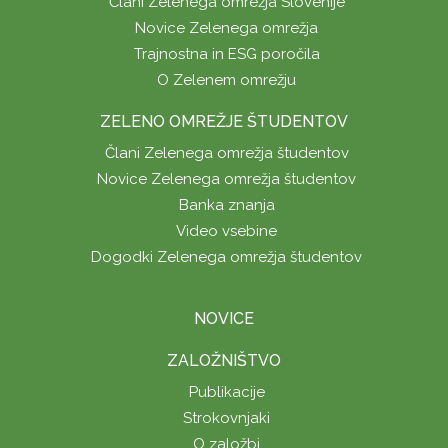
Člani Zelenega omrežja Slovenije
Novice Zelenega omrežja
Trajnostna in ESG poročila
O Zelenem omrežju
ZELENO OMREŽJE ŠTUDENTOV
Člani Zelenega omrežja študentov
Novice Zelenega omrežja študentov
Banka znanja
Video vsebine
Dogodki Zelenega omrežja študentov
NOVICE
ZALOŽNIŠTVO
Publikacije
Strokovnjaki
O založbi