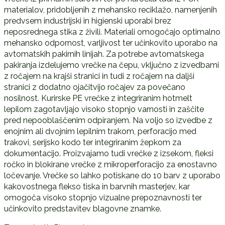
materialov, pridobljenih z mehansko reciklažo, namenjenih
predvsem industrijski in higienski uporabi brez
neposrednega stika z živili. Materiali omogočajo optimalno
mehansko odpornost, varljivost ter učinkovito uporabo na
avtomatskih pakirnih linijah. Za potrebe avtomatskega
pakiranja izdelujemo vrečke na čepu, vključno z izvedbami
z ročajem na krajši stranici in tudi z ročajem na daljši
stranici z dodatno ojačitvijo ročajev za povečano
nosilnost. Kurirske PE vrečke z integriranim hotmelt
lepilom zagotavljajo visoko stopnjo varnosti in zaščite
pred nepooblaščenim odpiranjem. Na voljo so izvedbe z
enojnim ali dvojnim lepilnim trakom, perforacijo med
trakovi, serijsko kodo ter integriranim žepkom za
dokumentacijo. Proizvajamo tudi vrečke z izsekom, fleksi
ročko in blokirane vrečke z mikroperforacijo za enostavno
ločevanje. Vrečke so lahko potiskane do 10 barv z uporabo
kakovostnega flekso tiska in barvnih masterjev, kar
omogoča visoko stopnjo vizualne prepoznavnosti ter
učinkovito predstavitev blagovne znamke.