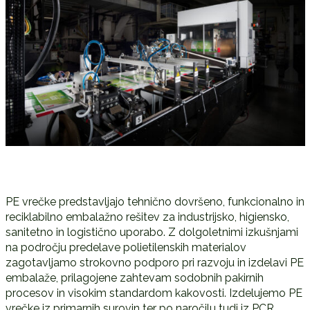
PE vrečke predstavljajo tehnično dovršeno, funkcionalno in
reciklabilno embalažno rešitev za industrijsko, higiensko,
sanitetno in logistično uporabo. Z dolgoletnimi izkušnjami
na področju predelave polietilenskih materialov
zagotavljamo strokovno podporo pri razvoju in izdelavi PE
embalaže, prilagojene zahtevam sodobnih pakirnih
procesov in visokim standardom kakovosti. Izdelujemo PE
vrečke iz primarnih surovin ter po naročilu tudi iz PCR