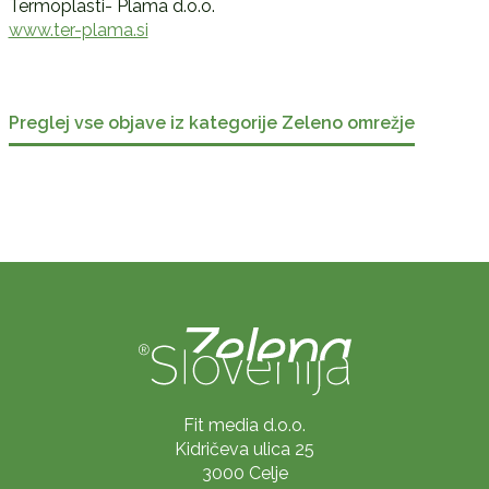
Termoplasti- Plama d.o.o.
www.ter-plama.si
Preglej vse objave iz kategorije Zeleno omrežje
Fit media d.o.o.
Kidričeva ulica 25
3000 Celje