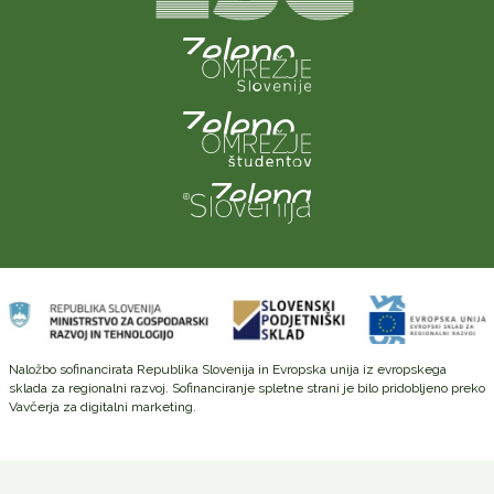
Naložbo sofinancirata Republika Slovenija in Evropska unija iz evropskega
sklada za regionalni razvoj. Sofinanciranje spletne strani je bilo pridobljeno preko
Vavčerja za digitalni marketing.