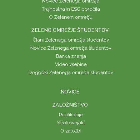
Novice Zelenega omrežja
Trajnostna in ESG poročila
O Zelenem omrežju
ZELENO OMREŽJE ŠTUDENTOV
Člani Zelenega omrežja študentov
Novice Zelenega omrežja študentov
Banka znanja
Video vsebine
Dogodki Zelenega omrežja študentov
NOVICE
ZALOŽNIŠTVO
Publikacije
Strokovnjaki
O založbi