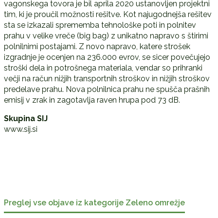
vagonskega tovora je bil aprila 2020 ustanovljen projektni
tim, ki je proučil možnosti rešitve. Kot najugodnejša rešitev
sta se izkazali sprememba tehnološke poti in polnitev
prahu v velike vreče (big bag) z unikatno napravo s štirimi
polnilnimi postajami. Z novo napravo, katere strošek
izgradnje je ocenjen na 236.000 evrov, se sicer povečujejo
stroški dela in potrošnega materiala, vendar so prihranki
večji na račun nižjih transportnih stroškov in nižjih stroškov
predelave prahu. Nova polnilnica prahu ne spušča prašnih
emisij v zrak in zagotavlja raven hrupa pod 73 dB.
Skupina SIJ
www.sij.si
Preglej vse objave iz kategorije Zeleno omrežje