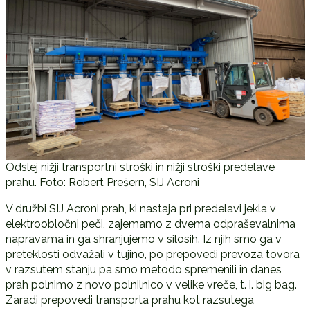
Odslej nižji transportni stroški in nižji stroški predelave
prahu. Foto: Robert Prešern, SIJ Acroni
V družbi SIJ Acroni prah, ki nastaja pri predelavi jekla v
elektroobločni peči, zajemamo z dvema odpraševalnima
napravama in ga shranjujemo v silosih. Iz njih smo ga v
preteklosti odvažali v tujino, po prepovedi prevoza tovora
v razsutem stanju pa smo metodo spremenili in danes
prah polnimo z novo polnilnico v velike vreče, t. i. big bag.
Zaradi prepovedi transporta prahu kot razsutega