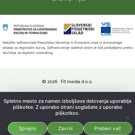
Naložbo sofinancirata Republika Slovenija in Evropska unija iz evropskega
sklada za regionalni razvoj. Sofinanciranje spletne strani je bilo pridobljeno preko
Vavčerja za digitalni marketing.
© 2026
Fit media d.o.o.
Politika zasebnosti in varovanje osebnih podatkov
Spletno mesto za namen izboljšave delovanja uporablja
piškotke. Z uporabo strani soglašate z uporabo
Splošni pogoji poslovanja
piškotkov.
Kazalo strani
Sprejmi
Zavrni
Preberi več
Izdelava spletne strani:
Emigma