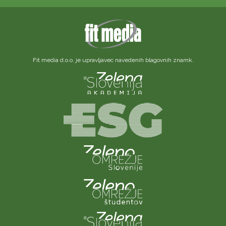
Fit media d.o.o. je upravljavec navedenih blagovnih znamk.