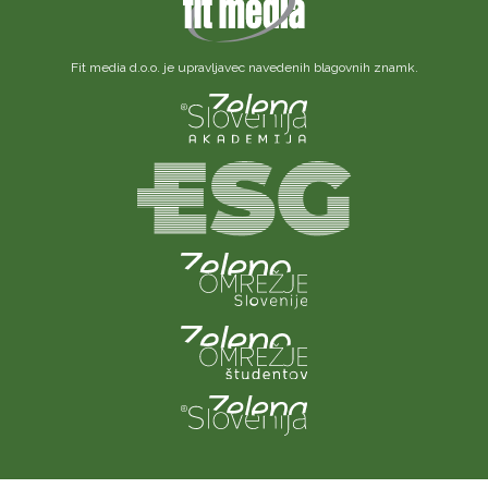
Fit media d.o.o. je upravljavec navedenih blagovnih znamk.