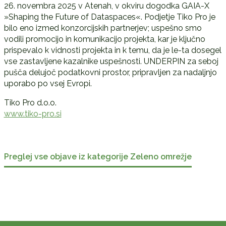
26. novembra 2025 v Atenah, v okviru dogodka GAIA-X
»Shaping the Future of Dataspaces«. Podjetje Tiko Pro je
bilo eno izmed konzorcijskih partnerjev; uspešno smo
vodili promocijo in komunikacijo projekta, kar je ključno
prispevalo k vidnosti projekta in k temu, da je le-ta dosegel
vse zastavljene kazalnike uspešnosti. UNDERPIN za seboj
pušča delujoč podatkovni prostor, pripravljen za nadaljnjo
uporabo po vsej Evropi.
Tiko Pro d.o.o.
www.tiko-pro.si
Preglej vse objave iz kategorije Zeleno omrežje