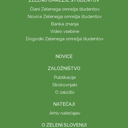
ZELENO OMREŽJE ŠTUDENTOV
Člani Zelenega omrežja študentov
Novice Zelenega omrežja študentov
Banka znanja
Video vsebine
Dogodki Zelenega omrežja študentov
NOVICE
ZALOŽNIŠTVO
Publikacije
Strokovnjaki
O založbi
NATEČAJI
Arhiv natečajev
O ZELENI SLOVENIJI