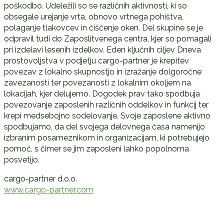
poškodbo. Udeležili so se različnih aktivnosti, ki so
obsegale urejanje vrta, obnovo vrtnega pohištva,
polaganje tlakovcev in čiščenje oken. Del skupine se je
odpravil tudi do Zaposlitvenega centra, kjer so pomagali
pri izdelavi lesenih izdelkov. Eden ključnih ciljev Dneva
prostovoljstva v podjetju cargo-partner je krepitev
povezav z lokalno skupnostjo in izražanje dolgoročne
zavezanosti ter povezanosti z lokalnim okoljem na
lokacijah, kjer delujemo. Dogodek prav tako spodbuja
povezovanje zaposlenih različnih oddelkov in funkcij ter
krepi medsebojno sodelovanje. Svoje zaposlene aktivno
spodbujamo, da del svojega delovnega časa namenijo
izbranim posameznikom in organizacijam, ki potrebujejo
pomoč, s čimer se jim zaposleni lahko popolnoma
posvetijo.
cargo-partner d.o.o.
www.cargo-partner.com