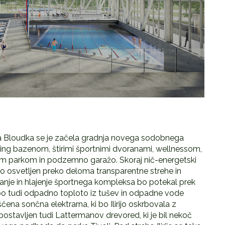
anka Bloudka se je začela gradnja novega sodobnega
ening bazenom, štirimi športnimi dvoranami, wellnessom,
im parkom in podzemno garažo. Skoraj nič-energetski
 osvetljen preko deloma transparentne strehe in
anje in hlajenje športnega kompleksa bo potekal prek
 bo tudi odpadno toploto iz tušev in odpadne vode
na sončna elektrarna, ki bo Ilirijo oskrbovala z
ostavljen tudi Lattermanov drevored, ki je bil nekoč