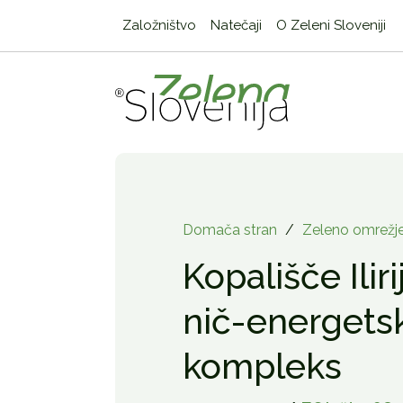
Založništvo
Natečaji
O Zeleni Sloveniji
Domača stran
/
Zeleno omrežj
Kopališče Iliri
nič-energetsk
kompleks