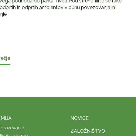
vega podhoda do parka Tivoli. Pod streho Ilirije se tako
olodprtih in odprtih ambientov v duhu povezovanja in
nje.
režje
MIJA
NOVICE
obraževanja
ZALOŽNIŠTVO
ki Akademije