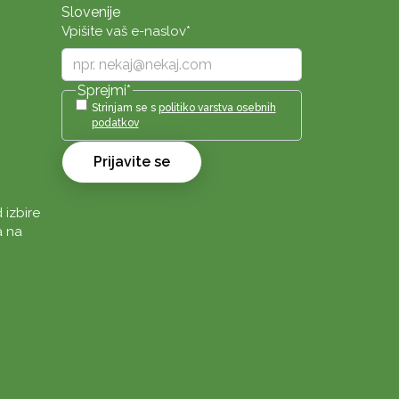
Slovenije
Vpišite vaš e-naslov
*
Sprejmi
*
Strinjam se s
politiko varstva osebnih
podatkov
Prijavite se
 izbire
a na