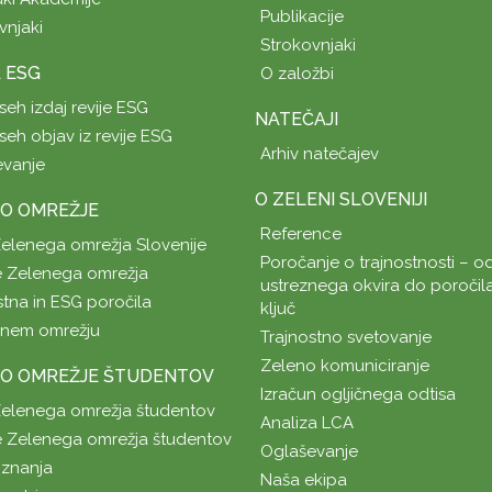
Publikacije
vnjaki
Strokovnjaki
A ESG
O založbi
seh izdaj revije ESG
NATEČAJI
seh objav iz revije ESG
Arhiv natečajev
evanje
O ZELENI SLOVENIJI
O OMREŽJE
Reference
Zelenega omrežja Slovenije
Poročanje o trajnostnosti – od
 Zelenega omrežja
ustreznega okvira do poročil
stna in ESG poročila
ključ
enem omrežju
Trajnostno svetovanje
Zeleno komuniciranje
O OMREŽJE ŠTUDENTOV
Izračun ogljičnega odtisa
Zelenega omrežja študentov
Analiza LCA
 Zelenega omrežja študentov
Oglaševanje
znanja
Naša ekipa