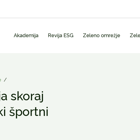
Akademija
Revija ESG
Zeleno omrežje
Zele
e
/
ja skoraj
i športni