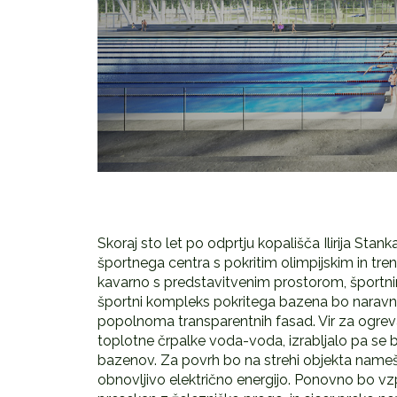
Skoraj sto let po odprtju kopališča Ilirija St
športnega centra s pokritim olimpijskim in tr
kavarno s predstavitvenim prostorom, športn
športni kompleks pokritega bazena bo naravno
popolnoma transparentnih fasad. Vir za ogrev
toplotne črpalke voda-voda, izrabljalo pa se
bazenov. Za povrh bo na strehi objekta namešče
obnovljivo električno energijo. Ponovno bo vzp