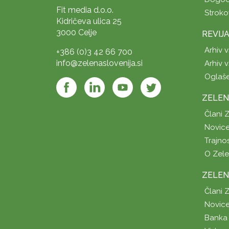
Fit media d.o.o.
Stroko
Kidričeva ulica 25
3000 Celje
REVIJ
Arhiv v
+386 (0)3 42 66 700
info@zelenaslovenija.si
Arhiv v
Oglaš
ZELEN
Člani 
Novice
Trajno
O Zel
ZELEN
Člani 
Novice
Banka 