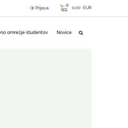
0
0,00
EUR
Prijava
no omrežje študentov
Novice