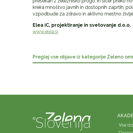
presekan z železniško progo, in sicer preko no
kreira mnoštvo javnih in dostopnih zaprtih, p
vzpodbude za zdravo in aktivno mestno življe
Elea iC, projektiranje in svetovanje d.o.o.
www.elea.si
Preglej vse objave iz kategorije Zeleno om
AKADE
Vsa iz
Dogod