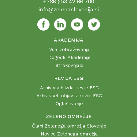
+386 (0)3 42 66 700
info@zelenaslovenija.si
AKADEMIJA
Vsa izobraževanja
Dogodki Akademije
Strokovnjaki
REVIJA ESG
Arhiv vseh izdaj revije ESG
Arhiv vseh objav iz revije ESG
Oglaševanje
ZELENO OMREŽJE
Člani Zelenega omrežja Slovenije
Novice Zelenega omrežja