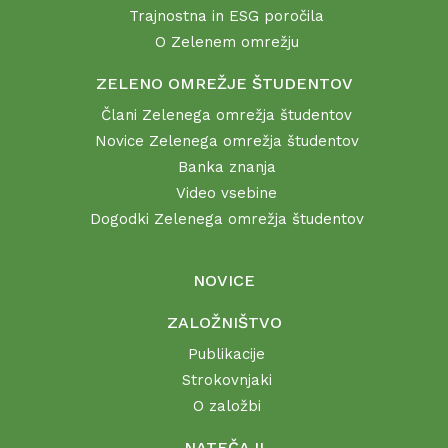
Trajnostna in ESG poročila
O Zelenem omrežju
ZELENO OMREŽJE ŠTUDENTOV
Člani Zelenega omrežja študentov
Novice Zelenega omrežja študentov
Banka znanja
Video vsebine
Dogodki Zelenega omrežja študentov
NOVICE
ZALOŽNIŠTVO
Publikacije
Strokovnjaki
O založbi
NATEČAJI