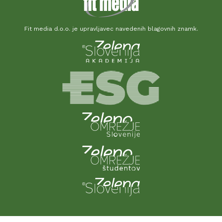
Fit media d.o.o. je upravljavec navedenih blagovnih znamk.