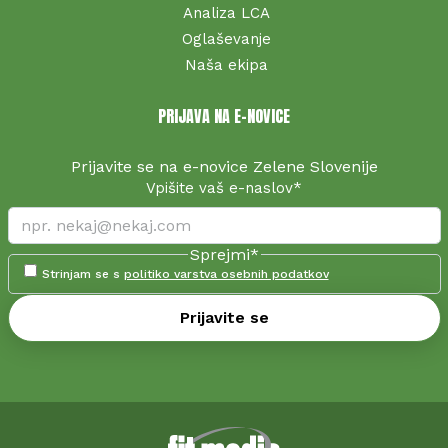
Analiza LCA
Oglaševanje
Naša ekipa
PRIJAVA NA E-NOVICE
Prijavite se na e-novice Zelene Slovenije
Vpišite vaš e-naslov
*
Sprejmi
*
Strinjam se s
politiko varstva osebnih podatkov
Prijavite se