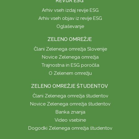
REVIJA ESG
Arhiv vseh izdaj revije ESG
Arhiv vseh objav iz revije ESG
Oglaševanje
ZELENO OMREŽJE
Člani Zelenega omrežja Slovenije
Novice Zelenega omrežja
Trajnostna in ESG poročila
O Zelenem omrežju
ZELENO OMREŽJE ŠTUDENTOV
Člani Zelenega omrežja študentov
Novice Zelenega omrežja študentov
Banka znanja
Video vsebine
Dogodki Zelenega omrežja študentov