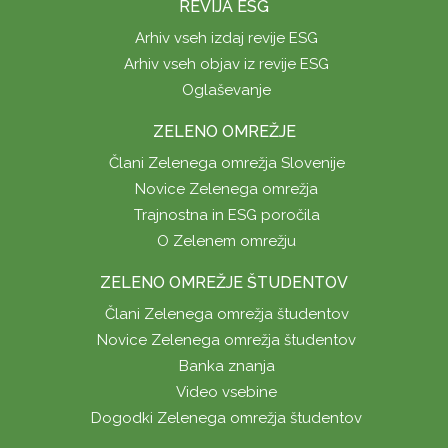
REVIJA ESG
Arhiv vseh izdaj revije ESG
Arhiv vseh objav iz revije ESG
Oglaševanje
ZELENO OMREŽJE
Člani Zelenega omrežja Slovenije
Novice Zelenega omrežja
Trajnostna in ESG poročila
O Zelenem omrežju
ZELENO OMREŽJE ŠTUDENTOV
Člani Zelenega omrežja študentov
Novice Zelenega omrežja študentov
Banka znanja
Video vsebine
Dogodki Zelenega omrežja študentov