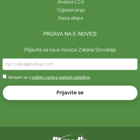
Analiza LCA
Oglaševanje
Naša ekipa
PRIJAVA NA E-NOVICE
Prijavite se na e-novice Zelene Slovenije
Vpišite
vaš
e-
Sprejmi
Strinjam se s
politiko varstva osebnih podatkov
naslov
*
*
Prijavite se