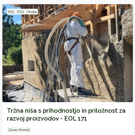
EOL
ESG
Okolje
Tržna niša s prihodnostjo in priložnost za
razvoj proizvodov - EOL 171
Zorec Primož