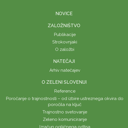
NOVICE
ZALOŽNIŠTVO
Publikacije
Strokovnjaki
O založbi
NATEČAJI
Arhiv natečajev
O ZELENI SLOVENIJI
Reference
Poročanje o trajnostnosti – od izbire ustreznega okvira do
poročila na ključ
Trajnostno svetovanje
Zeleno komuniciranje
Izračun ogljičnega odtisa