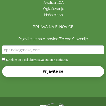
Analiza LCA
Oglaševanje
Naša ekipa
PRIJAVA NA E-NOVICE
Prijavite se na e-novice Zelene Slovenije
Vpišite
vaš
e-
Sprejmi
Strinjam se s
politiko varstva osebnih podatkov
naslov
*
*
Prijavite se