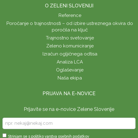
O ZELENI SLOVENIJI
Reference
Poročanje o trajnostnosti – od izbire ustreznega okvira do
poročila na ključ
Trajnostno svetovanje
Zeleno komuniciranje
Izračun ogljičnega odtisa
Analiza LCA
Oglaševanje
Naša ekipa
PRIJAVA NA E-NOVICE
Prijavite se na e-novice Zelene Slovenije
Vpišite
vaš
e-
Sprejmi
Strinjam se s
politiko varstva osebnih podatkov