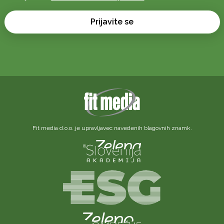
naslov
*
*
Prijavite se
Fit media d.o.o. je upravljavec navedenih blagovnih znamk.