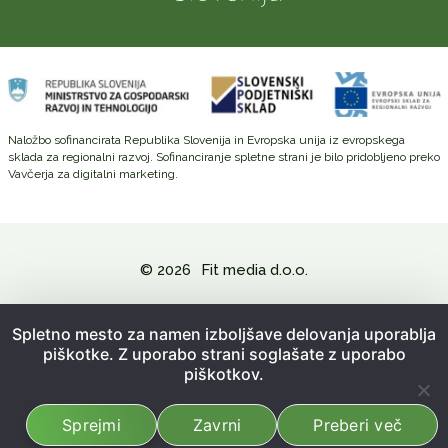
Naložbo sofinancirata Republika Slovenija in Evropska unija iz evropskega
sklada za regionalni razvoj. Sofinanciranje spletne strani je bilo pridobljeno preko
Vavčerja za digitalni marketing.
© 2026
Fit media d.o.o.
Politika zasebnosti in varovanje osebnih podatkov
Spletno mesto za namen izboljšave delovanja uporablja
piškotke. Z uporabo strani soglašate z uporabo
Splošni pogoji poslovanja
piškotkov.
Kazalo strani
Sprejmi
Zavrni
Preberi več
Izdelava spletne strani:
Emigma