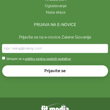
Oglaševanje
Naša ekipa
PRIJAVA NA E-NOVICE
Prijavite se na e-novice Zelene Slovenije
Vpišite
vaš
e-
Sprejmi
Strinjam se s
politiko varstva osebnih podatkov
naslov
*
*
Prijavite se