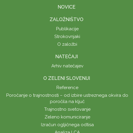
NOVICE
ZALOŽNIŠTVO
Publikacije
Strokovnjaki
O založbi
NATEČAJI
Arhiv natečajev
O ZELENI SLOVENIJI
Reference
Poročanje o trajnostnosti – od izbire ustreznega okvira do
poročila na ključ
Trajnostno svetovanje
Zeleno komuniciranje
Izračun ogljičnega odtisa
Analiza LCA