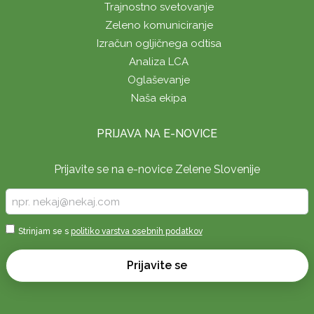
Trajnostno svetovanje
Zeleno komuniciranje
Izračun ogljičnega odtisa
Analiza LCA
Oglaševanje
Naša ekipa
PRIJAVA NA E-NOVICE
Prijavite se na e-novice Zelene Slovenije
Vpišite
vaš
e-
Sprejmi
Strinjam se s
politiko varstva osebnih podatkov
naslov
*
*
Prijavite se