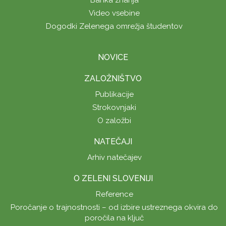
Banka znanja
Video vsebine
Dogodki Zelenega omrežja študentov
NOVICE
ZALOŽNIŠTVO
Publikacije
Strokovnjaki
O založbi
NATEČAJI
Arhiv natečajev
O ZELENI SLOVENIJI
Reference
Poročanje o trajnostnosti – od izbire ustreznega okvira do
poročila na ključ