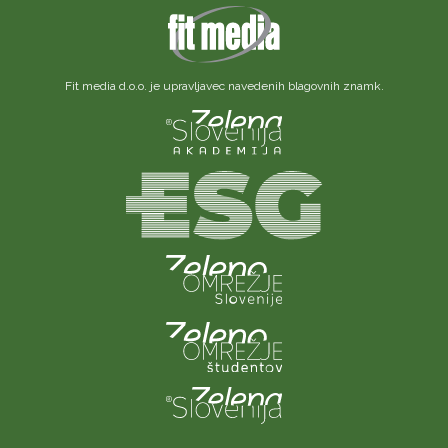
Fit media d.o.o. je upravljavec navedenih blagovnih znamk.