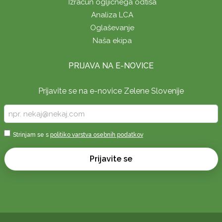
Izračun ogljičnega odtisa
Analiza LCA
Oglaševanje
Naša ekipa
PRIJAVA NA E-NOVICE
Prijavite se na e-novice Zelene Slovenije
Vpišite
vaš
e-
Sprejmi
Strinjam se s
politiko varstva osebnih podatkov
naslov
*
*
Prijavite se