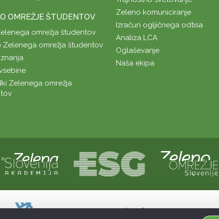
Zeleno komuniciranje
O OMREŽJE ŠTUDENTOV
Izračun ogljičnega odtisa
Zelenega omrežja študentov
Analiza LCA
 Zelenega omrežja študentov
Oglaševanje
znanja
Naša ekipa
vsebine
ki Zelenega omrežja
tov
Naložbo sofinancirata Republika Slovenij
Sofinanciranje spletne strani je bilo pri