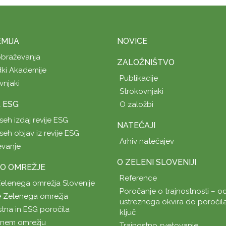
MIJA
NOVICE
obraževanja
ZALOŽNIŠTVO
ki Akademije
Publikacije
vnjaki
Strokovnjaki
A ESG
O založbi
seh izdaj revije ESG
NATEČAJI
seh objav iz revije ESG
Arhiv natečajev
evanje
O ZELENI SLOVENIJI
O OMREŽJE
Reference
Zelenega omrežja Slovenije
Poročanje o trajnostnosti – od
 Zelenega omrežja
ustreznega okvira do poročil
stna in ESG poročila
ključ
enem omrežju
Trajnostno svetovanje