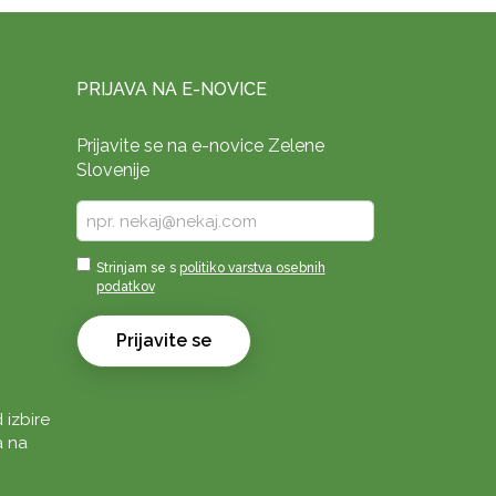
PRIJAVA NA E-NOVICE
Prijavite se na e-novice Zelene
Slovenije
Vpišite
vaš
e-
Sprejmi
Strinjam se s
politiko varstva osebnih
naslov
podatkov
*
*
Prijavite se
 izbire
a na