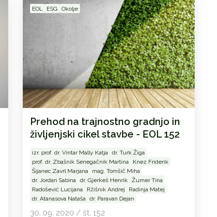
EOL
ESG
Okolje
Prehod na trajnostno gradnjo in
življenjski cikel stavbe - EOL 152
izr. prof. dr. Vintar Mally Katja
dr. Turk Žiga
prof. dr. Zbašnik Senegačnik Martina
Knez Friderik
Šijanec Zavrl Marjana
mag. Tomšič Miha
dr. Jordan Sabina
dr. Gjerkeš Henrik
Žumer Tina
Radošević Lucijana
Ržišnik Andrej
Radinja Matej
dr. Atanasova Nataša
dr. Paravan Dejan
30. 09. 2020 / št. 152