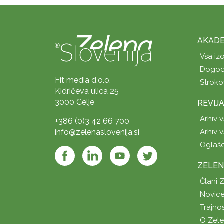
AKADE
Vsa iz
Dogod
Fit media d.o.o.
Stroko
Kidričeva ulica 25
3000 Celje
REVIJ
Arhiv v
+386 (0)3 42 66 700
info@zelenaslovenija.si
Arhiv v
Oglaš
ZELEN
Člani 
Novice
Trajno
O Zel