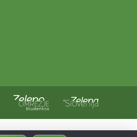
a in Evropska unija iz evropskega sklada za regionalni razvoj.
dobljeno preko Vavčerja za digitalni marketing.