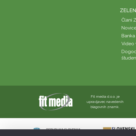
ZELEN
Člani 
Novice
Banka 
Video 
Dogod
študen
Fit media d.o.o. je
upravljavec navedenih
blagovnih znamk.