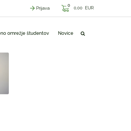
0
0,00
EUR
Prijava
no omrežje študentov
Novice