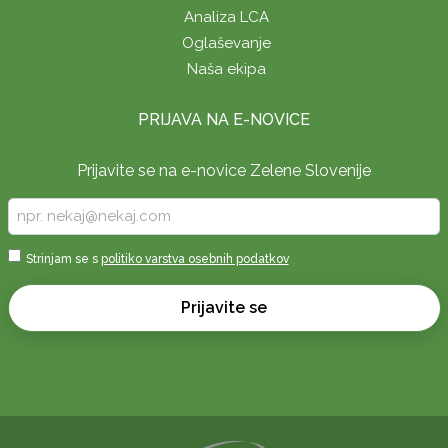
Analiza LCA
Oglaševanje
Naša ekipa
PRIJAVA NA E-NOVICE
Prijavite se na e-novice Zelene Slovenije
Vpišite
vaš
e-
Sprejmi
Strinjam se s
politiko varstva osebnih podatkov
naslov
*
*
Prijavite se