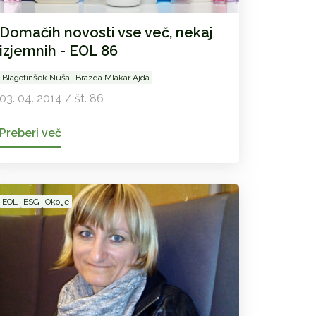
Domačih novosti vse več, nekaj
izjemnih - EOL 86
Blagotinšek Nuša
Brazda Mlakar Ajda
03. 04. 2014 / št. 86
Preberi več
EOL
ESG
Okolje