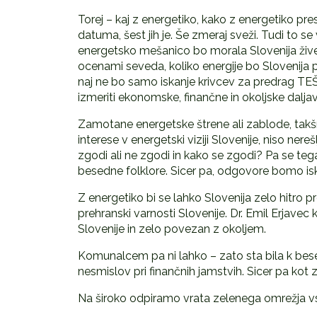
Torej – kaj z energetiko, kako z energetiko pre
datuma, šest jih je. Še zmeraj sveži. Tudi to se 
energetsko mešanico bo morala Slovenija živeti 
ocenami seveda, koliko energije bo Slovenija p
naj ne bo samo iskanje krivcev za predrag TEŠ 
izmeriti ekonomske, finančne in okoljske daljav
Zamotane energetske štrene ali zablode, takšn
interese v energetski viziji Slovenije, niso ner
zgodi ali ne zgodi in kako se zgodi? Pa se te
besedne folklore. Sicer pa, odgovore bomo iskali
Z energetiko bi se lahko Slovenija zelo hitro 
prehranski varnosti Slovenije. Dr. Emil Erjavec k
Slovenije in zelo povezan z okoljem.
Komunalcem pa ni lahko – zato sta bila k bese
nesmislov pri finančnih jamstvih. Sicer pa kot 
Na široko odpiramo vrata zelenega omrežja vse