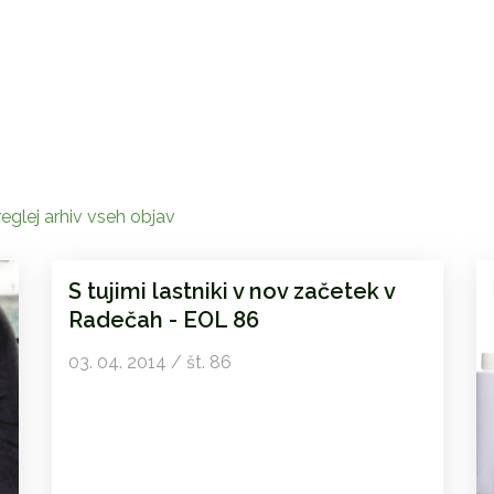
eglej arhiv vseh objav
S tujimi lastniki v nov začetek v
Radečah - EOL 86
03. 04. 2014 / št. 86