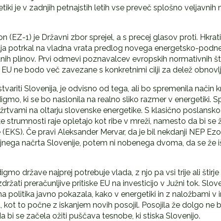
tiki je v zadnjih petnajstih letih vse preveč splošno veljavnih 
 (EZ-1) je Državni zbor sprejel, a s precej glasov proti. Hkrati
slja potrkal na vladna vrata predlog novega energetsko-podn
nih plinov. Prvi odmevi poznavalcev evropskih normativnih štrik
EU ne bodo več zavezane s konkretnimi cilji za delež obnovljivi
variti Slovenija, je odvisno od tega, ali bo spremenila način kr
mo, ki se bo naslonila na realno sliko razmer v energetiki. Sp
in žrtvami na oltarju slovenske energetike. S klasično poslans
ke strumnosti raje opletajo kot ribe v mreži, namesto da bi se ž
EKS). Če pravi Aleksander Mervar, da je bil nekdanji NEP Ezop
nega načrta Slovenije, potem ni nobenega dvoma, da se že 
 države najprej potrebuje vlada, z njo pa vsi trije ali štirje
o vzdržati preračunljive pritiske EU na investicijo v Južni tok. 
a politika javno pokazala, kako v energetiki in z naložbami v in
ot to počne z iskanjem novih posojil. Posojila že dolgo ne bi
da bi se začela ožiti puščava tesnobe, ki stiska Slovenijo.