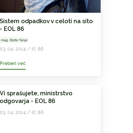
Sistem odpadkov v celoti na sito
- EOL 86
mag. Bolte Tanja
03. 04. 2014 / št. 86
Preberi več
Vi sprašujete, ministrstvo
odgovarja - EOL 86
03. 04. 2014 / št. 86