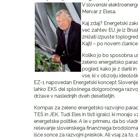
V slovenski elektroenerge
Mervar z Elesa.
Kaj zdaj? Energetski zakon
več zahtev EU, je iz Bru
znižati izpuste toplogred
Kajti – po novem članice 
Koliko jo bo sposobna ust
zeleno energetsko paradig
pogled, kako je z darili 
vse, ki v obzorju ideološ
EZ-1 napovedan Energetski koncept Slovenije (
lahko EKS del splošnega dolgoročnega razvoj
države v naslednjih dveh desetletjih.
Kompas za zeleno energetsko razvojno paradigmo
TEŠ in JEK. Tudi Eles in tisti igralci, ki moraj
energetske politike. A le v primeru, da bo vladn
reševanje slovenskega finančnega brodoloma, k
išče sonce za razvojni preskok. Ali vsaj za to, 