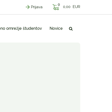
0
0,00
EUR
Prijava
no omrežje študentov
Novice