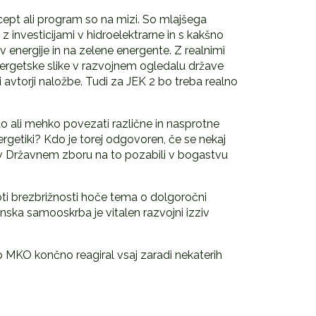
ncept ali program so na mizi. So mlajšega
 z investicijami v hidroelektrarne in s kakšno
v energije in na zelene energente. Z realnimi
energetske slike v razvojnem ogledalu države
 avtorji naložbe. Tudi za JEK 2 bo treba realno
o ali mehko povezati različne in nasprotne
nergetiki? Kdo je torej odgovoren, če se nekaj
o v Državnem zboru na to pozabili v bogastvu
oti brezbrižnosti hoče tema o dolgoročni
hranska samooskrba je vitalen razvojni izziv
 MKO končno reagiral vsaj zaradi nekaterih