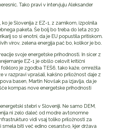
neresnic. Tako pravi v intervjuju Aleksander
, ko je Slovenija z EZ-1, z zamikom, izpolnila
ebnega paketa. Še bolj bo treba do leta 2030
arij so si enotni, da je EU popustila pritiskom.
h virov, zelena energija pač bo, kolikor je bo.
eacije svoje energetske prihodnosti. In sicer z
rejemanje EZ-1 je obšlo celovit kritični
ko folkloro je zgodba TEŠ6, tako kaže, omrežila
e v razpravi vprašali, kakšno priložnost daje z
ova basen, Martin Novšak pa izjavlja, da je
išče kompas nove energetske prihodnosti
 energetski stebri v Sloveniji. Ne samo DEM,
Slovenija ni zelo daleč od modre avtonomne
frastrukturo vidi vsaj toliko priložnosti za
 smela biti več edino cesarstvo, kjer država