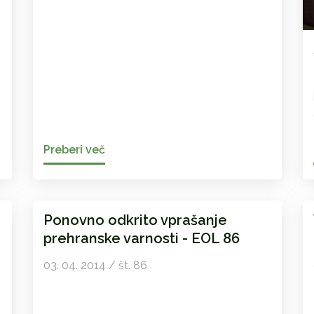
Preberi več
Ponovno odkrito vprašanje
prehranske varnosti - EOL 86
03. 04. 2014 / št. 86