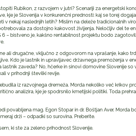
stopiti Rubikon, z razvojem v jutri? Scenariji za energetski ko
ve, kje je Slovenija v konkurenčni prednosti: kaj se torej dogaja
v nekaj naslednjih letih? Mislim na deleže tradicionalnih viro
otrebovala za dostojno kakovost življenja. Neločljiv del te 
6 – bistveno je, kakšno rentabilnost projektu bodo zagotovili
e.
e ali drugačne, vključno z odgovorom na vprašanje, kako trd
ešljive. Kdo je lastnik in upravljavec državnega premoženja v e
ga lastnik zaveda? No, hčerke in sinovi domovine Slovenije s
 v prihodnji številki revije.
prebudila iz razvojnega dremeža. Morda nekoliko več krikov pr
ritično analizira, kje je spodrsnilo kmetijski politiki. Toda pre
di povabljena mag. Egon Stopar in dr. Boštjan Aver. Morda bo
zmeraj drži – odpadki so surovina. Preberite.
m, ki ste za zeleno prihodnost Slovenije.