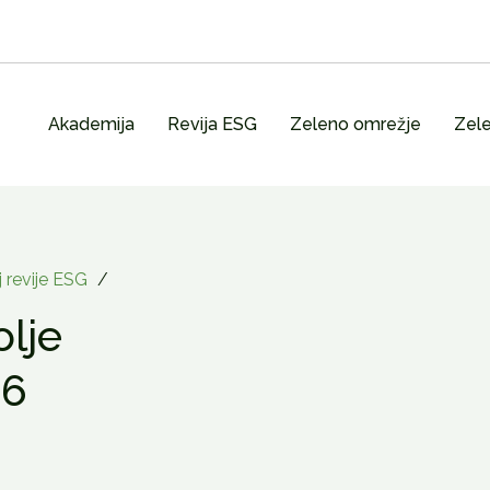
Akademija
Revija ESG
Zeleno omrežje
Zele
j revije ESG
/
lje
86