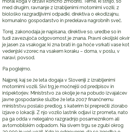
moral koga v državi končno zmodriti. Teme, ki štrlijo, so
med drugim, ravnanje z izrabljenimi motornimi vozili, z
biološko razgradljivimi odpadki, direktiva o ekodizajnu,
komunalno gospodarstvo in predelava nagrobnih sveč.
Torej, zakonodaja je napisana, direktive so, uredbe so in
tudi zavezujoča odgovornost je znana. Pravni okoljski okvir
je jasen za vsakogar, ki zna brati in ga hoče vsrkati vase kot
vedenjski vzorec na vsakem koraku – doma, v poslu, v
naravi, povsod.
Pa poglejmo.
Najprej, kaj se že leta dogaja v Sloveniji z izrabljenimi
motornimi vozili. Sivi trg je močnejši od predpisov in
inšpektorjev. Ministrstvo za okolje je na pobudo izvajalcev
javne gospodarske službe že leta 2007 finančnemu
ministrstvu poslalo predlog, s katerim bi preprečili zlorabo
izjave o lokaciji. Z njo vozilo lastnik odjavi iz prometa, nato
pa ga odda v nelegalno razgradnjo posameznikom ali
avtomobilskim odpadom. Na sivem trgu se zgubi okrog
30.000 in več vozil. Kdo je odgovoren, da se zgodba o