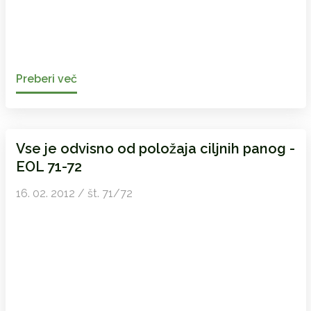
Preberi več
Vse je odvisno od položaja ciljnih panog -
EOL 71-72
16. 02. 2012 / št. 71/72