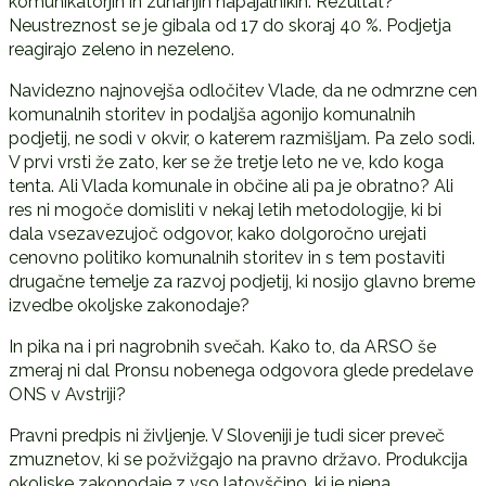
komunikatorjih in zunanjih napajalnikih. Rezultat?
Neustreznost se je gibala od 17 do skoraj 40 %. Podjetja
reagirajo zeleno in nezeleno.
Navidezno najnovejša odločitev Vlade, da ne odmrzne cen
komunalnih storitev in podaljša agonijo komunalnih
podjetij, ne sodi v okvir, o katerem razmišljam. Pa zelo sodi.
V prvi vrsti že zato, ker se že tretje leto ne ve, kdo koga
tenta. Ali Vlada komunale in občine ali pa je obratno? Ali
res ni mogoče domisliti v nekaj letih metodologije, ki bi
dala vsezavezujoč odgovor, kako dolgoročno urejati
cenovno politiko komunalnih storitev in s tem postaviti
drugačne temelje za razvoj podjetij, ki nosijo glavno breme
izvedbe okoljske zakonodaje?
In pika na i pri nagrobnih svečah. Kako to, da ARSO še
zmeraj ni dal Pronsu nobenega odgovora glede predelave
ONS v Avstriji?
Pravni predpis ni življenje. V Sloveniji je tudi sicer preveč
zmuznetov, ki se požvižgajo na pravno državo. Produkcija
okoljske zakonodaje z vso latovščino, ki je njena