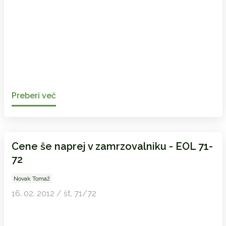
Preberi več
Cene še naprej v zamrzovalniku - EOL 71-
72
Novak Tomaž
16. 02. 2012 / št. 71/72