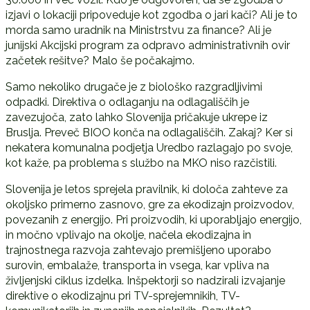
izjavi o lokaciji pripoveduje kot zgodba o jari kači? Ali je to
morda samo uradnik na Ministrstvu za finance? Ali je
junijski Akcijski program za odpravo administrativnih ovir
začetek rešitve? Malo še počakajmo.
Samo nekoliko drugače je z biološko razgradljivimi
odpadki. Direktiva o odlaganju na odlagališčih je
zavezujoča, zato lahko Slovenija pričakuje ukrepe iz
Bruslja. Preveč BIOO konča na odlagališčih. Zakaj? Ker si
nekatera komunalna podjetja Uredbo razlagajo po svoje,
kot kaže, pa problema s službo na MKO niso razčistili.
Slovenija je letos sprejela pravilnik, ki določa zahteve za
okoljsko primerno zasnovo, gre za ekodizajn proizvodov,
povezanih z energijo. Pri proizvodih, ki uporabljajo energijo,
in močno vplivajo na okolje, načela ekodizajna in
trajnostnega razvoja zahtevajo premišljeno uporabo
surovin, embalaže, transporta in vsega, kar vpliva na
življenjski ciklus izdelka. Inšpektorji so nadzirali izvajanje
direktive o ekodizajnu pri TV-sprejemnikih, TV-