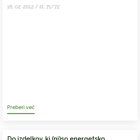
16. 02. 2012 / št. 71/72
Preberi več
Do izdelkov, ki (ni)so energetsko