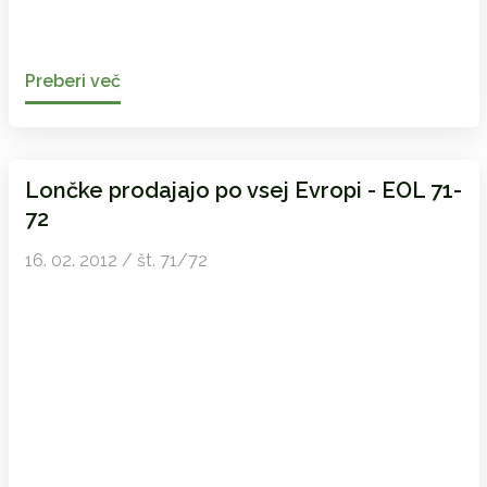
Preberi več
Lončke prodajajo po vsej Evropi - EOL 71-
72
16. 02. 2012 / št. 71/72