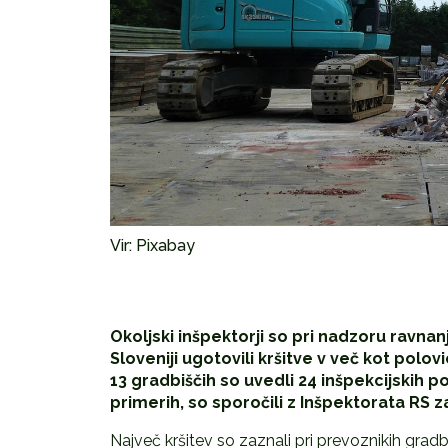
Vir: Pixabay
Okoljski inšpektorji so pri nadzoru ravna
Sloveniji ugotovili kršitve v več kot polo
13 gradbiščih so uvedli 24 inšpekcijskih p
primerih, so sporočili z Inšpektorata RS za
Največ kršitev so zaznali pri prevoznikih grad