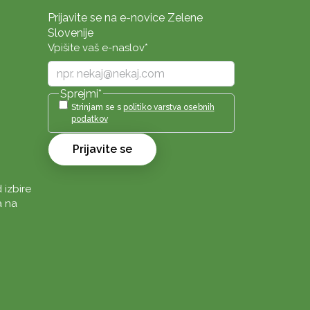
Prijavite se na e-novice Zelene
Slovenije
Vpišite vaš e-naslov
*
Sprejmi
*
Strinjam se s
politiko varstva osebnih
podatkov
Prijavite se
 izbire
a na