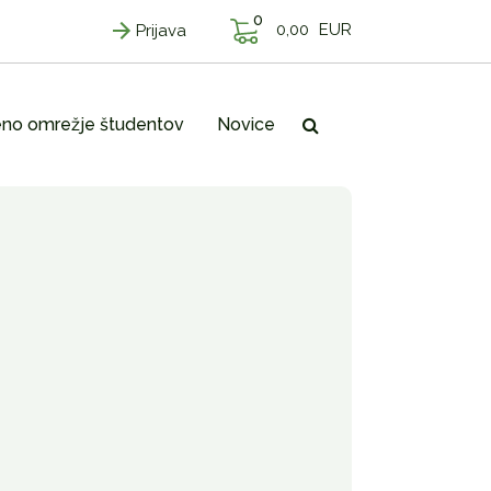
0
0,00
EUR
Prijava
no omrežje študentov
Novice