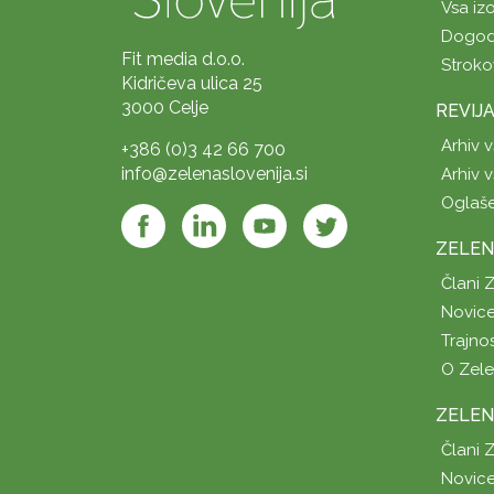
Vsa iz
Dogod
Fit media d.o.o.
Stroko
Kidričeva ulica 25
3000 Celje
REVIJ
Arhiv v
+386 (0)3 42 66 700
info@zelenaslovenija.si
Arhiv v
Oglaš
ZELEN
Člani 
Novice
Trajno
O Zel
ZELEN
Člani 
Novice