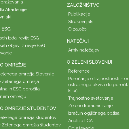
obraževanja
ZALOŽNIŠTVO
ki Akademije
Publikacije
vnjaki
Strokovnjaki
A ESG
O založbi
seh izdaj revije ESG
NATEČAJI
seh objav iz revije ESG
Arhiv natečajev
evanje
O ZELENI SLOVENIJI
O OMREŽJE
Reference
Zelenega omrežja Slovenije
Poročanje o trajnostnosti – od
 Zelenega omrežja
ustreznega okvira do poročil
stna in ESG poročila
ključ
enem omrežju
Trajnostno svetovanje
Zeleno komuniciranje
O OMREŽJE ŠTUDENTOV
Izračun ogljičnega odtisa
Zelenega omrežja študentov
Analiza LCA
 Zelenega omrežja študentov
Oglaševanje