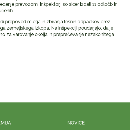
enje prevozom. Inšpektorji so sicer izdali 11 odločb in
učenih.
tudi prepoved mletja in zbiranja lesnih odpadkov brez
a zemeljskega izkopa. Na inšpekciji poudarjajo, da je
no za varovanje okolja in preprečevanje nezakonitega
MIJA
NOVICE