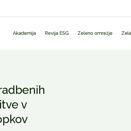
Akademija
Revija ESG
Zeleno omrežje
Zele
gradbenih
tve v
topkov