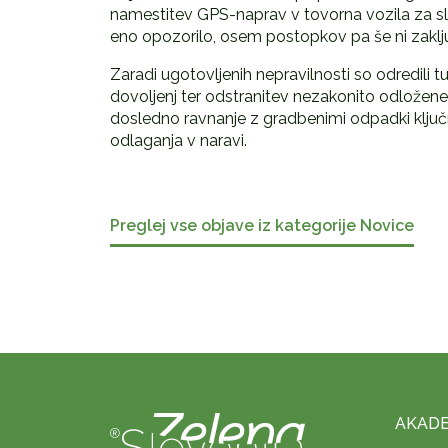
namestitev GPS-naprav v tovorna vozila za sled
eno opozorilo, osem postopkov pa še ni zaklj
Zaradi ugotovljenih nepravilnosti so odredili 
dovoljenj ter odstranitev nezakonito odloženeg
dosledno ravnanje z gradbenimi odpadki ključ
odlaganja v naravi.
Preglej vse objave iz kategorije Novice
AKADE