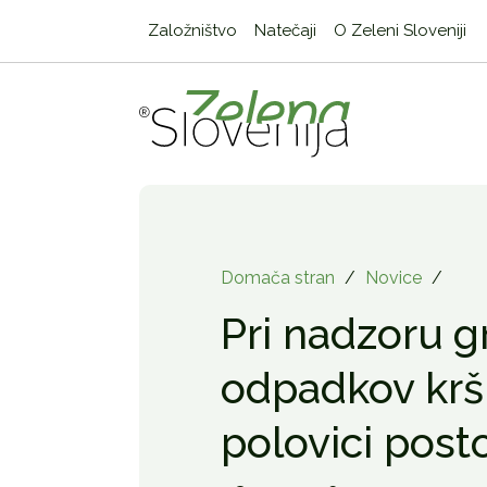
Založništvo
Natečaji
O Zeleni Sloveniji
Domača stran
/
Novice
/
Pri nadzoru 
odpadkov krši
polovici pos