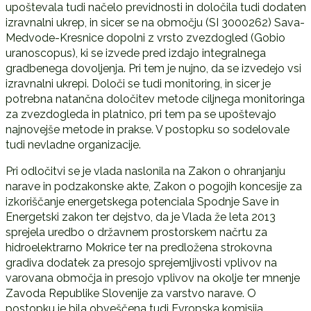
upoštevala tudi načelo previdnosti in določila tudi dodaten
izravnalni ukrep, in sicer se na območju (SI 3000262) Sava-
Medvode-Kresnice dopolni z vrsto zvezdogled (Gobio
uranoscopus), ki se izvede pred izdajo integralnega
gradbenega dovoljenja. Pri tem je nujno, da se izvedejo vsi
izravnalni ukrepi. Določi se tudi monitoring, in sicer je
potrebna natančna določitev metode ciljnega monitoringa
za zvezdogleda in platnico, pri tem pa se upoštevajo
najnovejše metode in prakse. V postopku so sodelovale
tudi nevladne organizacije.
Pri odločitvi se je vlada naslonila na Zakon o ohranjanju
narave in podzakonske akte, Zakon o pogojih koncesije za
izkoriščanje energetskega potenciala Spodnje Save in
Energetski zakon ter dejstvo, da je Vlada že leta 2013
sprejela uredbo o državnem prostorskem načrtu za
hidroelektrarno Mokrice ter na predložena strokovna
gradiva dodatek za presojo sprejemljivosti vplivov na
varovana območja in presojo vplivov na okolje ter mnenje
Zavoda Republike Slovenije za varstvo narave. O
postopku je bila obveščena tudi Evropska komisija.