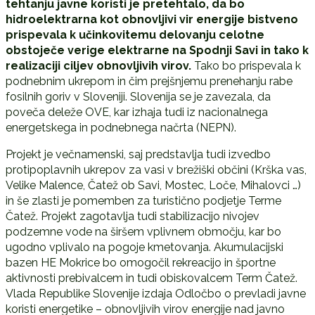
tehtanju javne koristi je pretehtalo, da bo
hidroelektrarna kot obnovljivi vir energije bistveno
prispevala k učinkovitemu delovanju celotne
obstoječe verige elektrarne na Spodnji Savi in tako k
realizaciji ciljev obnovljivih virov.
Tako bo prispevala k
podnebnim ukrepom in čim prejšnjemu prenehanju rabe
fosilnih goriv v Sloveniji. Slovenija se je zavezala, da
poveča deleže OVE, kar izhaja tudi iz nacionalnega
energetskega in podnebnega načrta (NEPN).
Projekt je večnamenski, saj predstavlja tudi izvedbo
protipoplavnih ukrepov za vasi v brežiški občini (Krška vas,
Velike Malence, Čatež ob Savi, Mostec, Loče, Mihalovci …)
in še zlasti je pomemben za turistično podjetje Terme
Čatež. Projekt zagotavlja tudi stabilizacijo nivojev
podzemne vode na širšem vplivnem območju, kar bo
ugodno vplivalo na pogoje kmetovanja. Akumulacijski
bazen HE Mokrice bo omogočil rekreacijo in športne
aktivnosti prebivalcem in tudi obiskovalcem Term Čatež.
Vlada Republike Slovenije izdaja Odločbo o prevladi javne
koristi energetike – obnovljivih virov energije nad javno