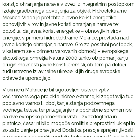
koristjo ohranjanja narave v zvezi z integralnim postopkom
izdaje gradbenega dovoljenja za objekt Hidroelektrarne
Mokrice. Vlada je pretehtala javno korist energetike –
obnovljivih virov in javne koristi ohranjanja narave ter
odločila, da javna korist energetike – obnovljivih virov
energije, v primeru hidroelektrarne Mokrice, prevlada nad
javno koristjo ohranjanja narave. Gre za posebni postopek,
v katerem se v primeru varovanih območij – evropskega
ekološkega omrežja Natura 2000 lahko ob pomanjkanju
drugih možnosti javne koristi premisli, ob tem pa določi
tudi ustrezne izravnalne ukrepe, ki jih druge evropske
države že uporabljajo.
V primeru Mokrice je bil ugotovljen bistven vpliv
večnamenskega projekta hidroelektrarne, ki zagotavlja tudi
poplavno varnost, izboljšanje stanja podzemnega
vodnega telesa ter prilagajanje na podnebne spremembe
na dve evropsko pomembni vrsti – zvezdogleda in
platnico, česar ni bilo mogoče omiliti s preprostimi ukrepi in
so zato zanje pripravljavci Dodatka presoje sprejemljivosti
na varovana območja podali strokovno oceno D-vpliv, ki je