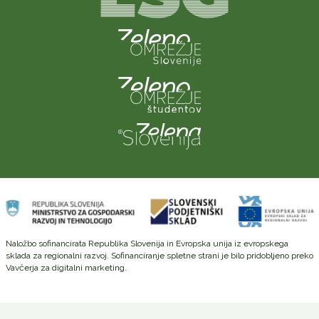
Naložbo sofinancirata Republika Slovenija in Evropska unija iz evropskega
sklada za regionalni razvoj. Sofinanciranje spletne strani je bilo pridobljeno preko
Vavčerja za digitalni marketing.