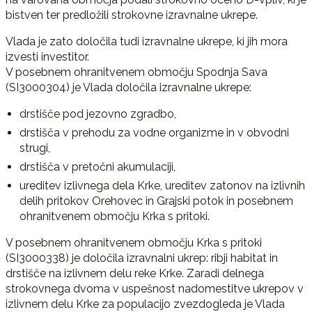
bistven ter predložili strokovne izravnalne ukrepe.
Vlada je zato določila tudi izravnalne ukrepe, ki jih mora
izvesti investitor.
V posebnem ohranitvenem območju Spodnja Sava
(SI3000304) je Vlada določila izravnalne ukrepe:
drstišče pod jezovno zgradbo,
drstišča v prehodu za vodne organizme in v obvodni
strugi,
drstišča v pretočni akumulaciji,
ureditev izlivnega dela Krke, ureditev zatonov na izlivnih
delih pritokov Orehovec in Grajski potok in posebnem
ohranitvenem območju Krka s pritoki.
V posebnem ohranitvenem območju Krka s pritoki
(SI3000338) je določila izravnalni ukrep: ribji habitat in
drstišče na izlivnem delu reke Krke. Zaradi delnega
strokovnega dvoma v uspešnost nadomestitve ukrepov v
izlivnem delu Krke za populacijo zvezdogleda je Vlada