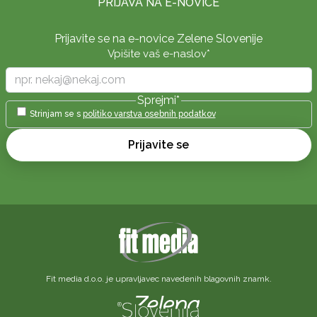
PRIJAVA NA E-NOVICE
Prijavite se na e-novice Zelene Slovenije
Vpišite vaš e-naslov
*
Sprejmi
*
Strinjam se s
politiko varstva osebnih podatkov
Prijavite se
Fit media d.o.o. je upravljavec navedenih blagovnih znamk.