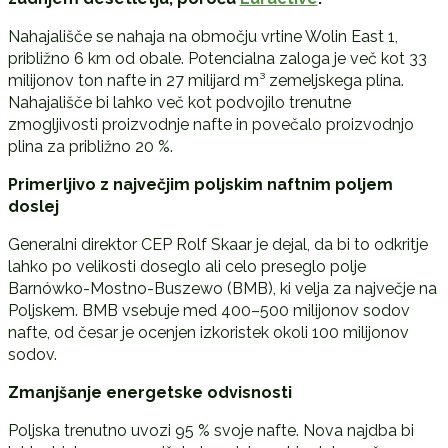
Nahajališče se nahaja na območju vrtine Wolin East 1,
približno 6 km od obale. Potencialna zaloga je več kot 33
milijonov ton nafte in 27 milijard m³ zemeljskega plina.
Nahajališče bi lahko več kot podvojilo trenutne
zmogljivosti proizvodnje nafte in povečalo proizvodnjo
plina za približno 20 %.
Primerljivo z največjim poljskim naftnim poljem
doslej
Generalni direktor CEP Rolf Skaar je dejal, da bi to odkritje
lahko po velikosti doseglo ali celo preseglo polje
Barnówko-Mostno-Buszewo (BMB), ki velja za največje na
Poljskem. BMB vsebuje med 400–500 milijonov sodov
nafte, od česar je ocenjen izkoristek okoli 100 milijonov
sodov.
Zmanjšanje energetske odvisnosti
Poljska trenutno uvozi 95 % svoje nafte. Nova najdba bi