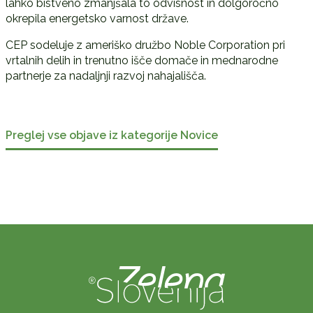
lahko bistveno zmanjšala to odvisnost in dolgoročno
okrepila energetsko varnost države.
CEP sodeluje z ameriško družbo Noble Corporation pri
vrtalnih delih in trenutno išče domače in mednarodne
partnerje za nadaljnji razvoj nahajališča.
Preglej vse objave iz kategorije Novice