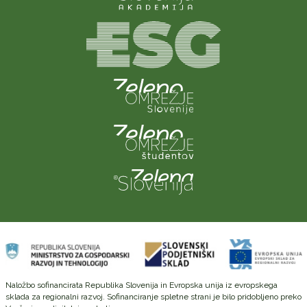
Naložbo sofinancirata Republika Slovenija in Evropska unija iz evropskega
sklada za regionalni razvoj. Sofinanciranje spletne strani je bilo pridobljeno preko