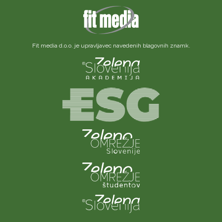
Fit media d.o.o. je upravljavec navedenih blagovnih znamk.