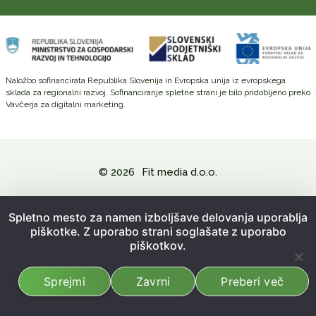
Naložbo sofinancirata Republika Slovenija in Evropska unija iz evropskega
sklada za regionalni razvoj. Sofinanciranje spletne strani je bilo pridobljeno preko
Vavčerja za digitalni marketing.
© 2026
Fit media d.o.o.
Politika zasebnosti in varovanje osebnih podatkov
Spletno mesto za namen izboljšave delovanja uporablja
piškotke. Z uporabo strani soglašate z uporabo
Splošni pogoji poslovanja
piškotkov.
Kazalo strani
Sprejmi
Zavrni
Preberi več
Izdelava spletne strani:
Emigma