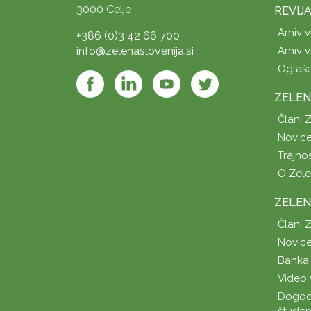
3000 Celje
REVIJ
Arhiv v
+386 (0)3 42 66 700
info@zelenaslovenija.si
Arhiv v
Oglaš
ZELEN
Člani 
Novice
Trajno
O Zel
ZELEN
Člani 
Novice
Banka 
Video 
Dogod