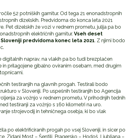
ročile 52 potniških garnitur. Od tega 21 enonadstropnih
dstropnih dizelskih. Predvidoma do konca leta 2021
e. Pet dizelskih že vozi v rednem prometu, julija pa bo
nonadstropnih električnih garnitur.
Vseh deset
o Sloveniji predvidoma konec leta 2021
. Z njimi bodo
c.
e digitalnih naprav, na vlakih pa bo tudi brezplačen
e in prilagojene gibalno oviranim osebam, med drugim
stopnicami.
nih testiranjih na glavnih progah. Testirali bodo
rukturo v Sloveniji. Po uspešnih testiranjih bo Agencija
voljenja za vožnjo v rednem prometu. V prihodnjih tednih
 testiranji za vožnjo s 160 kilometri na uro.
nje strojevodij in tehničnega osebja, ki bo vlak
a po elektrificiranih progah po vsej Sloveniji, in sicer po
e, Zidani Most – Šentilj, Pragersko – Hodoš, Ljubljana –