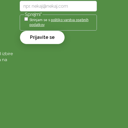
Sprejmi
*
Strinjam se s
politiko varstva osebnih
podatkov
Prijavite se
 izbire
a na