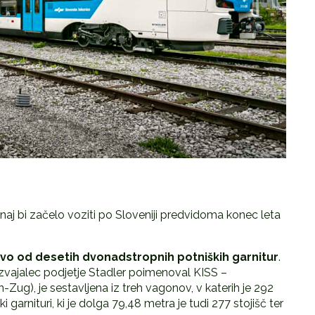
naj bi začelo voziti po Sloveniji predvidoma konec leta
vo od desetih dvonadstropnih potniških garnitur
.
izvajalec podjetje Stadler poimenoval KISS –
Zug), je sestavljena iz treh vagonov, v katerih je 292
garnituri, ki je dolga 79,48 metra je tudi 277 stojišč ter