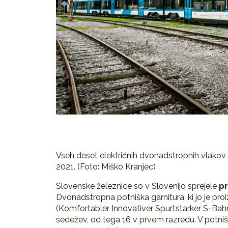
Vseh deset električnih dvonadstropnih vlakov 
2021. (Foto: Miško Kranjec)
Slovenske železnice so v Slovenijo sprejele
pr
Dvonadstropna potniška garnitura, ki jo je pro
(Komfortabler Innovativer Spurtstarker S-Bahn-
sedežev, od tega 16 v prvem razredu. V potniški 