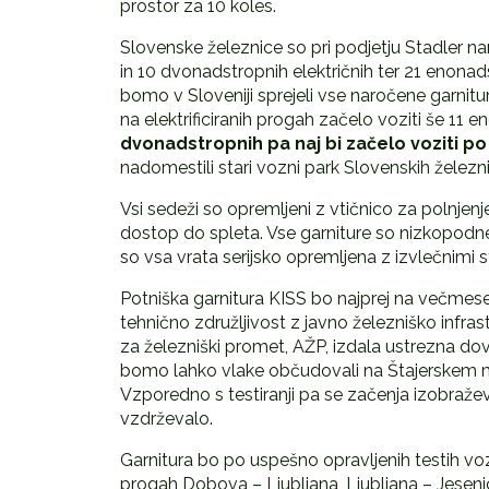
prostor za 10 koles.
Slovenske železnice so pri podjetju Stadler na
in 10 dvonadstropnih električnih ter 21 enona
bomo v Sloveniji sprejeli vse naročene garnitur
na elektrificiranih progah začelo voziti še 11 e
dvonadstropnih pa naj bi začelo voziti p
nadomestili stari vozni park Slovenskih železni
Vsi sedeži so opremljeni z vtičnico za polnjenj
dostop do spleta. Vse garniture so nizkopodn
so vsa vrata serijsko opremljena z izvlečnimi 
Potniška garnitura KISS bo najprej na večmeseč
tehnično združljivost z javno železniško infrast
za železniški promet, AŽP, izdala ustrezna do
bomo lahko vlake občudovali na Štajerskem med
Vzporedno s testiranji pa se začenja izobraževa
vzdrževalo.
Garnitura bo po uspešno opravljenih testih vozil
progah Dobova – Ljubljana, Ljubljana – Jesenic