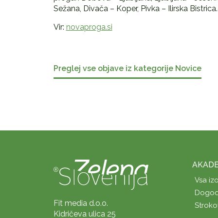
Sežana, Divača – Koper, Pivka – Ilirska Bistrica.
Vir:
novaproga.si
Preglej vse objave iz kategorije Novice
AKADE
Vsa iz
Dogod
Fit media d.o.o.
Stroko
Kidričeva ulica 25