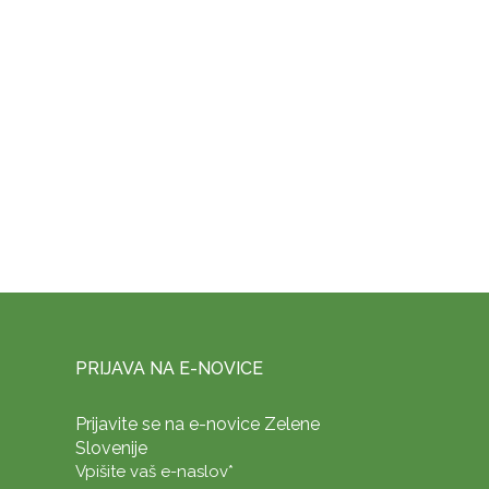
PRIJAVA NA E-NOVICE
Prijavite se na e-novice Zelene
Slovenije
Vpišite vaš e-naslov
*