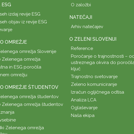
A ESG
O založbi
seh izdaj revije ESG
NATEČAJI
seh objav iz revije ESG
Arhiv natečajev
evanje
O ZELENI SLOVENIJI
O OMREŽJE
Reference
Zelenega omrežja Slovenije
Poročanje o trajnostnosti – od
 Zelenega omrežja
ustreznega okvira do poročil
stna in ESG poročila
ključ
enem omrežju
Trajnostno svetovanje
Zeleno komuniciranje
O OMREŽJE ŠTUDENTOV
Izračun ogljičnega odtisa
Zelenega omrežja študentov
Analiza LCA
 Zelenega omrežja študentov
Oglaševanje
znanja
Naša ekipa
vsebine
ki Zelenega omrežja