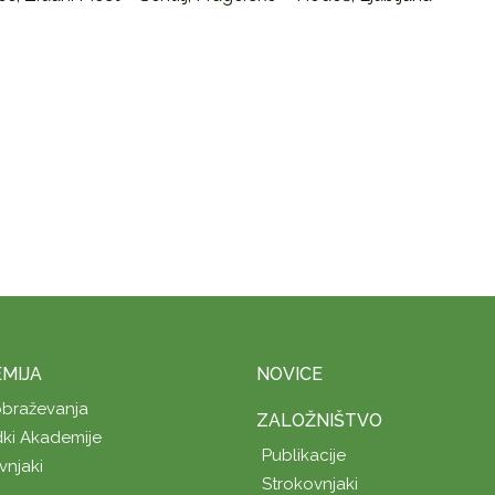
MIJA
NOVICE
obraževanja
ZALOŽNIŠTVO
ki Akademije
Publikacije
vnjaki
Strokovnjaki