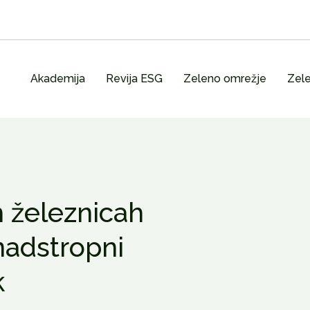
Akademija
Revija ESG
Zeleno omrežje
Zele
 železnicah
nadstropni
k