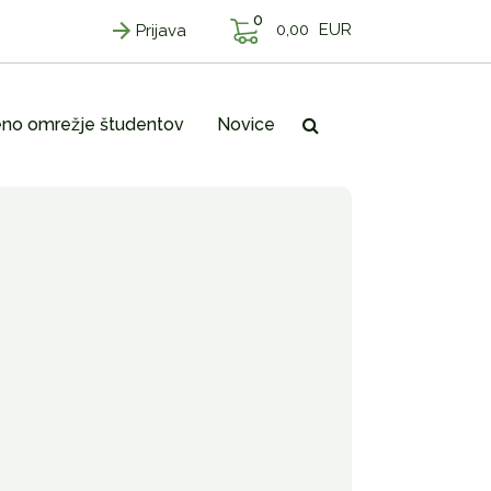
0
0,00
EUR
Prijava
no omrežje študentov
Novice