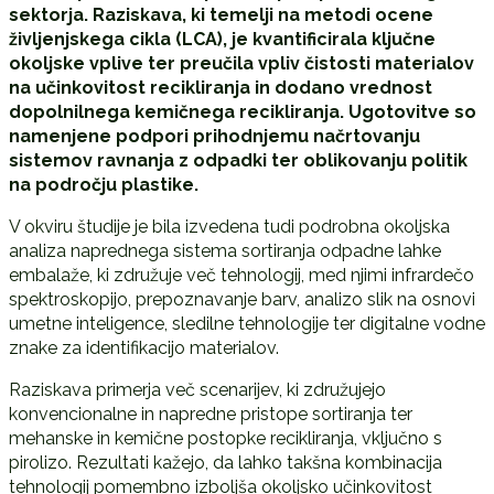
sektorja. Raziskava, ki temelji na metodi ocene
življenjskega cikla (LCA), je kvantificirala ključne
okoljske vplive ter preučila vpliv čistosti materialov
na učinkovitost recikliranja in dodano vrednost
dopolnilnega kemičnega recikliranja. Ugotovitve so
namenjene podpori prihodnjemu načrtovanju
sistemov ravnanja z odpadki ter oblikovanju politik
na področju plastike.
V okviru študije je bila izvedena tudi podrobna okoljska
analiza naprednega sistema sortiranja odpadne lahke
embalaže, ki združuje več tehnologij, med njimi infrardečo
spektroskopijo, prepoznavanje barv, analizo slik na osnovi
umetne inteligence, sledilne tehnologije ter digitalne vodne
znake za identifikacijo materialov.
Raziskava primerja več scenarijev, ki združujejo
konvencionalne in napredne pristope sortiranja ter
mehanske in kemične postopke recikliranja, vključno s
pirolizo. Rezultati kažejo, da lahko takšna kombinacija
tehnologij pomembno izboljša okoljsko učinkovitost