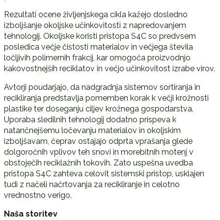
Rezultati ocene življenjskega cikla kažejo dosledno
izboljšanje okoljske učinkovitosti z napredovanjem
tehnologij. Okoljske koristi pristopa S4C so predvsem
posledica večje čistosti materialov in večjega števila
ločljivih polimernih frakcij, kar omogoča proizvodnjo
kakovostnejših reciklatov in večjo učinkovitost izrabe virov.
Avtorji poudarjajo, da nadgradnja sistemov sortiranja in
recikliranja predstavlja pomemben korak k večji krožnosti
plastike ter doseganju ciljev krožnega gospodarstva.
Uporaba sledilnih tehnologij dodatno prispeva k
natančnejšemu ločevanju materialov in okoljskim
izboljšavam, čeprav ostajajo odprta vprašanja glede
dolgoročnih vplivov teh snovi in morebitnih motenj v
obstoječih reciklažnih tokovih. Zato uspešna uvedba
pristopa S4C zahteva celovit sistemski pristop, usklajen
tudi z načeli načrtovanja za recikliranje in celotno
vrednostno verigo.
Naša storitev