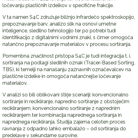
ločevanju plastičnih izdelkov v specifične frakcije.
V ta namen S4C združuje bližnjo infrardečo spektroskopijo,
prepoznavanje barv, analizo slik na osnovi umetne
inteligence, sledilno tehnologijo ter po potrebi tudi
identifikacijo z digitalnimi vodnimi znaki, s čimer omogoča
natančno prepoznavanje materialov v procesu sortiranja.
Pomembna značilnost pristopa S4C je tudi integracija t. i.
sortiranja na podlagi sledilnih oznak (Tracer-Based Sorting,
TBS), ki temelji na nanašanju zaznavnih označevalcev na
plastične izdelke in omogoča natančnejše ločevanje
materialov.
V analizi so bili oblikovani štirje scenariji: konvencionalno
sortiranje in recikliranje, napredno sortiranje z obstoječim
recikliranjem, konvencionalno sortiranje z naprednim
recikliranjem ter kombinacija naprednega sortiranja in
naprednega recikliranja. Študija zajema celoten proces
ravnanja z odpadno lahko embalažo – od sortiranja do
predelave v sekundarne surovine.