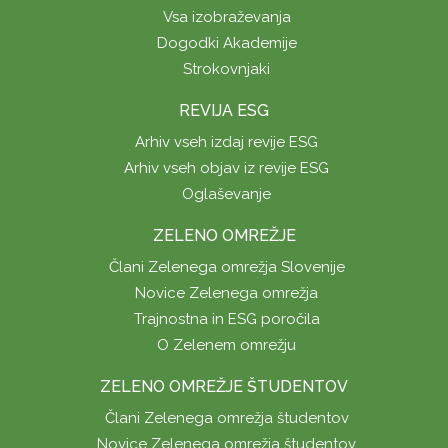
Vsa izobraževanja
Dogodki Akademije
Strokovnjaki
REVIJA ESG
Arhiv vseh izdaj revije ESG
Arhiv vseh objav iz revije ESG
Oglaševanje
ZELENO OMREŽJE
Člani Zelenega omrežja Slovenije
Novice Zelenega omrežja
Trajnostna in ESG poročila
O Zelenem omrežju
ZELENO OMREŽJE ŠTUDENTOV
Člani Zelenega omrežja študentov
Novice Zelenega omrežja študentov