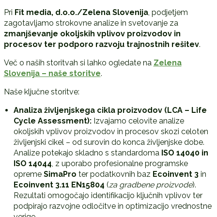
Pri
Fit media, d.o.o./Zelena Slovenija
, podjetjem
zagotavljamo strokovne analize in svetovanje za
zmanjševanje okoljskih vplivov proizvodov in
procesov ter podporo razvoju trajnostnih rešitev
.
Več o naših storitvah si lahko ogledate na
Zelena
Slovenija – naše storitve
.
Naše ključne storitve:
Analiza življenjskega cikla proizvodov (LCA – Life
Cycle Assessment):
Izvajamo celovite analize
okoljskih vplivov proizvodov in procesov skozi celoten
življenjski cikel – od surovin do konca življenjske dobe.
Analize potekajo skladno s standardoma
ISO 14040 in
ISO 14044
, z uporabo profesionalne programske
opreme
SimaPro
ter podatkovnih baz
Ecoinvent 3
in
Ecoinvent 3.11 EN15804
(
za gradbene proizvode
).
Rezultati omogočajo identifikacijo ključnih vplivov ter
podpirajo razvojne odločitve in optimizacijo vrednostne
verige.