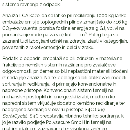
sistema ravnanja z odpadki.
Analiza LCA kaže, da se lahko pri recikliranju 1000 kg lahke
embalaže emisije toplogrednih plinov zmanjšajo do 416 kg
CO₂-ekvivalenta, poraba fosilne energije za 9 GJ, vplivi na
pomanjkanje vode pa za več kot 111 m³. Poleg tega so
zaznani tudi izboljšani učinki na zdravje, zlasti v kategorijah,
povezanih z rakotvornostjo in delci v zraku.
Podatki o odpadni embalaži so bili združeni v materialne
frakcije po nemških sistemih razširjene proizvajalčeve
odgovornosti, pri čemer so bili neplastični materiali izločeni
iz nadaljnje analize. Na tej podlagi so bili oblikovani modeli
sortiranja in recikliranja, ki primerjajo konvencionalne in
napredne pristope. Konvencionalni sistem temelji na
mehanskih postopkih in energetski izrabi, medtem ko
napredni sistem vključuje dodatno kemično recikliranje ter
nadgrajeno sortiranje v okviru pristopa S4C (
ang.
Sort4Cycle
). S4C predstavlja hibridno tehniko sortiranja, ki
jo je razvilo podjetje Polysecure GmbH in temelji na
multimodalnem zaznavanju ter visokonatančnem