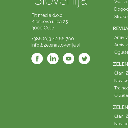
Vsa iz
Dogod
Fit media d.o.o.
Stroko
Kidričeva ulica 25
3000 Celje
REVIJ
Arhiv v
+386 (0)3 42 66 700
info@zelenaslovenija.si
Arhiv v
Oglaš
ZELEN
Člani 
Novice
Trajno
O Zel
ZELEN
Člani 
Novice