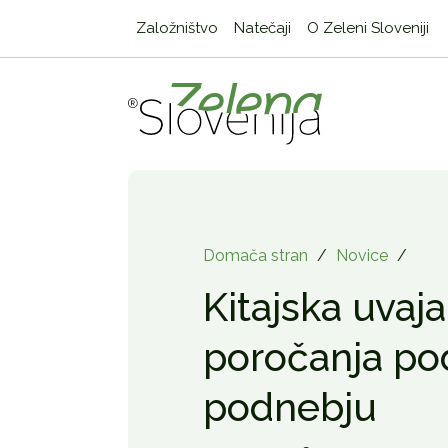
Založništvo
Natečaji
O Zeleni Sloveniji
Domača stran
/
Novice
/
Kitajska uvaj
poročanja pod
podnebju