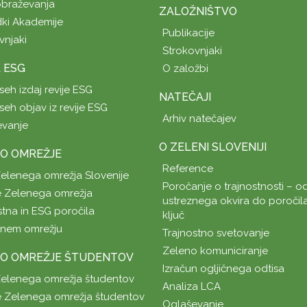
obraževanja
ZALOŽNIŠTVO
ki Akademije
Publikacije
vnjaki
Strokovnjaki
A ESG
O založbi
seh izdaj revije ESG
NATEČAJI
seh objav iz revije ESG
Arhiv natečajev
evanje
O ZELENI SLOVENIJI
O OMREŽJE
Reference
Zelenega omrežja Slovenije
Poročanje o trajnostnosti – od
 Zelenega omrežja
ustreznega okvira do poročil
stna in ESG poročila
ključ
enem omrežju
Trajnostno svetovanje
Zeleno komuniciranje
O OMREŽJE ŠTUDENTOV
Izračun ogljičnega odtisa
Zelenega omrežja študentov
Analiza LCA
 Zelenega omrežja študentov
Oglaševanje