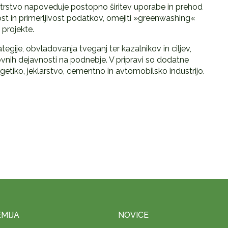
strstvo napoveduje postopno širitev uporabe in prehod
nost in primerljivost podatkov, omejiti »greenwashing«
 projekte.
ategije, obvladovanja tveganj ter kazalnikov in ciljev,
lovnih dejavnosti na podnebje. V pripravi so dodatne
tiko, jeklarstvo, cementno in avtomobilsko industrijo.
MIJA
NOVICE