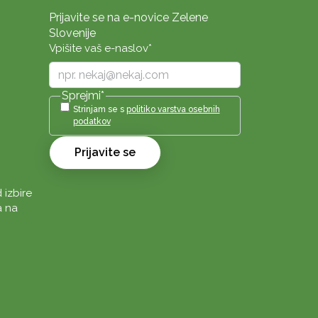
Prijavite se na e-novice Zelene
Slovenije
Vpišite vaš e-naslov
*
Sprejmi
*
Strinjam se s
politiko varstva osebnih
podatkov
Prijavite se
 izbire
a na