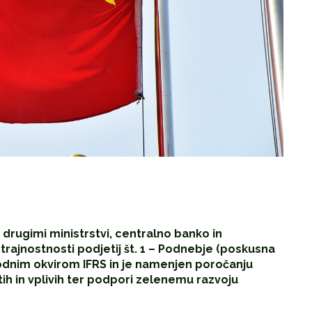
z drugimi ministrstvi, centralno banko in
j trajnostnosti podjetij št. 1 – Podnebje (poskusna
rodnim okvirom IFRS in je namenjen poročanju
tih in vplivih ter podpori zelenemu razvoju