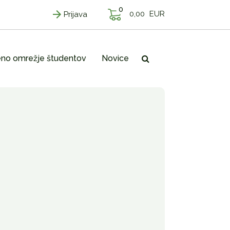
0
0,00
EUR
Prijava
no omrežje študentov
Novice