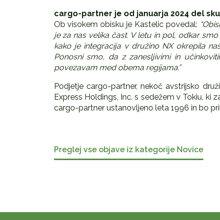
cargo-partner je od januarja 2024 del sk
Ob visokem obisku je Kastelic povedal:
“Obis
je za nas velika čast. V letu in pol, odkar sm
kako je integracija v družino NX okrepila na
Ponosni smo, da z zanesljivimi in učinkovit
povezavam med obema regijama.”
Podjetje cargo-partner, nekoč avstrijsko dru
Express Holdings, Inc. s sedežem v Tokiu, ki zap
cargo-partner ustanovljeno leta 1996 in bo pri
Preglej vse objave iz kategorije Novice