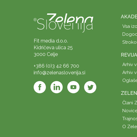
AKADE
Vsa iz
Dogod
Fit media d.o.o.
Stroko
Kidričeva ulica 25
3000 Celje
REVIJ
Arhiv v
+386 (0)3 42 66 700
info@zelenaslovenija.si
Arhiv v
Oglaš
ZELEN
Člani 
Novice
Trajno
O Zel