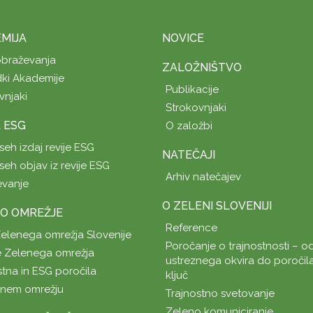
MIJA
NOVICE
obraževanja
ZALOŽNIŠTVO
ki Akademije
Publikacije
vnjaki
Strokovnjaki
A ESG
O založbi
seh izdaj revije ESG
NATEČAJI
seh objav iz revije ESG
Arhiv natečajev
evanje
O ZELENI SLOVENIJI
O OMREŽJE
Reference
Zelenega omrežja Slovenije
Poročanje o trajnostnosti – od
 Zelenega omrežja
ustreznega okvira do poročil
stna in ESG poročila
ključ
enem omrežju
Trajnostno svetovanje
Zeleno komuniciranje