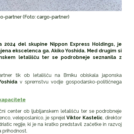
o-partner (Foto: cargo-partner)
ja 2024 del skupine Nippon Express Holdings, je
njena ekscelenca ga. Akiko Yoshida. Med drugim si
janskem letališču ter se podrobneje seznanila z
partner tik ob letališču na Brniku obiskala japonska
Yoshida
v spremstvu vodje gospodarsko-političnega
 kapacitete
ični center ob ljubljanskem letališču ter se podrobneje
nco, veleposlanico, je sprejel
Viktor Kastelic
, direktor
iatic regije, ki je na kratko predstavil začetke in razvoj
a prihodnost.