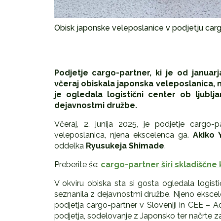
Obisk japonske veleposlanice v podjetju carg
Podjetje cargo-partner, ki je od januar
včeraj obiskala japonska veleposlanica, 
je ogledala logistični center ob ljubl
dejavnostmi družbe.
Včeraj, 2. junija 2025, je podjetje cargo-
veleposlanica, njena ekscelenca ga.
Akiko 
oddelka
Ryusukeja Shimade
.
Preberite še:
cargo-partner širi skladiščne
V okviru obiska sta si gosta ogledala logist
seznanila z dejavnostmi družbe. Njeno ekscele
podjetja cargo-partner v Sloveniji in CEE – Adr
podjetja, sodelovanje z Japonsko ter načrte z