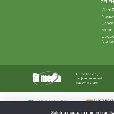
ZELEN
Člani 
Novice
Banka 
Video 
Dogod
študen
Fit media d.o.o. je
upravljavec navedenih
blagovnih znamk.
Spletno mesto za namen izboljša