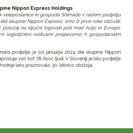
upine Nippon Express Holdings
k veleposlanice in gospoda Shimade v našem podjetju
o del skupine Nippon Express, smo iz prve roke občutili,
š položaj na ključni trgovski poti med Azijo in Evropo.
imi logističnimi rešitvami prispevamo h gospodarskim
žinsko podjetje, je od januarja 2024 del skupine Nippon
osluje več kot 78 tisoč ljudi. V Sloveniji je bilo podjetje
hodnje leto praznovalo 30. letnico obstoja.