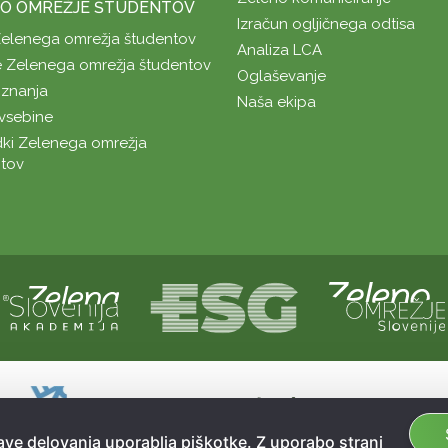
O OMREŽJE ŠTUDENTOV
Izračun ogljičnega odtisa
Zelenega omrežja študentov
Analiza LCA
 Zelenega omrežja študentov
Oglaševanje
znanja
Naša ekipa
vsebine
ki Zelenega omrežja
tov
Naložbo sofinancirata Republika Slovenij
Sofinanciranje spletne strani je bilo pri
ve delovanja uporablja piškotke. Z uporabo strani