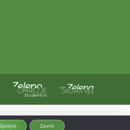
a in Evropska unija iz evropskega sklada za regionalni razvoj.
dobljeno preko Vavčerja za digitalni marketing.
Sprejmi
Zavrni