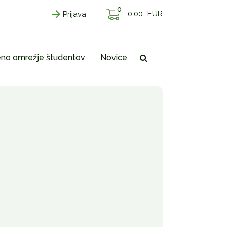
0
0,00
EUR
Prijava
no omrežje študentov
Novice