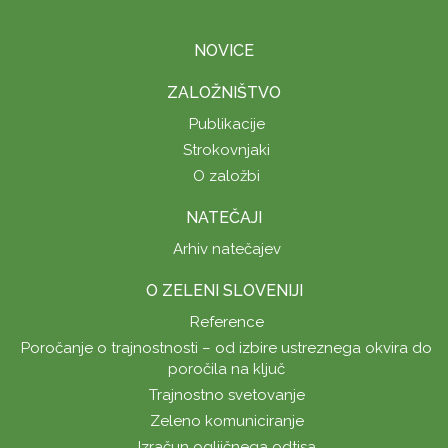
NOVICE
ZALOŽNIŠTVO
Publikacije
Strokovnjaki
O založbi
NATEČAJI
Arhiv natečajev
O ZELENI SLOVENIJI
Reference
Poročanje o trajnostnosti – od izbire ustreznega okvira do
poročila na ključ
Trajnostno svetovanje
Zeleno komuniciranje
Izračun ogljičnega odtisa