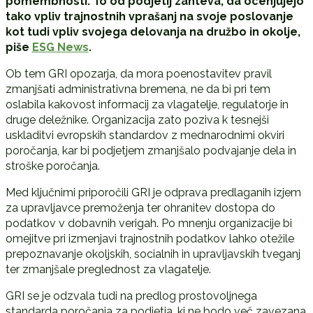
pomembnosti. To od podjetij zahteva, da ocenjujejo
tako vpliv trajnostnih vprašanj na svoje poslovanje
kot tudi vpliv svojega delovanja na družbo in okolje,
piše
ESG News
.
Ob tem GRI opozarja, da mora poenostavitev pravil
zmanjšati administrativna bremena, ne da bi pri tem
oslabila kakovost informacij za vlagatelje, regulatorje in
druge deležnike. Organizacija zato poziva k tesnejši
uskladitvi evropskih standardov z mednarodnimi okviri
poročanja, kar bi podjetjem zmanjšalo podvajanje dela in
stroške poročanja.
Med ključnimi priporočili GRI je odprava predlaganih izjem
za upravljavce premoženja ter ohranitev dostopa do
podatkov v dobavnih verigah. Po mnenju organizacije bi
omejitve pri izmenjavi trajnostnih podatkov lahko otežile
prepoznavanje okoljskih, socialnih in upravljavskih tveganj
ter zmanjšale preglednost za vlagatelje.
GRI se je odzvala tudi na predlog prostovoljnega
standarda poročanja za podjetja, ki ne bodo več zavezana