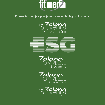
Fit media d.o.o. je upravljavec navedenih blagovnih znamk.