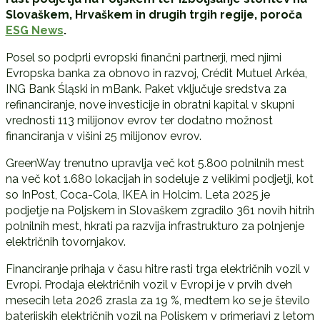
Slovaškem, Hrvaškem in drugih trgih regije, poroča
ESG News
.
Posel so podprli evropski finančni partnerji, med njimi
Evropska banka za obnovo in razvoj,
Crédit Mutuel Arkéa
,
ING Bank Śląski
in
mBank
. Paket vključuje sredstva za
refinanciranje, nove investicije in obratni kapital v skupni
vrednosti 113 milijonov evrov ter dodatno možnost
financiranja v višini 25 milijonov evrov.
GreenWay trenutno upravlja več kot 5.800 polnilnih mest
na več kot 1.680 lokacijah in sodeluje z velikimi podjetji, kot
so
InPost
,
Coca-Cola
,
IKEA
in
Holcim
. Leta 2025 je
podjetje na Poljskem in Slovaškem zgradilo 361 novih hitrih
polnilnih mest, hkrati pa razvija infrastrukturo za polnjenje
električnih tovornjakov.
Financiranje prihaja v času hitre rasti trga električnih vozil v
Evropi. Prodaja električnih vozil v Evropi je v prvih dveh
mesecih leta 2026 zrasla za 19 %, medtem ko se je število
baterijskih električnih vozil na Poljskem v primerjavi z letom