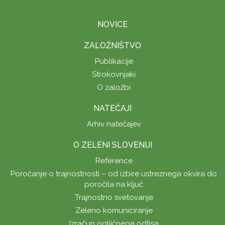
NOVICE
ZALOŽNIŠTVO
Publikacije
Strokovnjaki
O založbi
NATEČAJI
Arhiv natečajev
O ZELENI SLOVENIJI
Reference
Poročanje o trajnostnosti – od izbire ustreznega okvira do
poročila na ključ
Trajnostno svetovanje
Zeleno komuniciranje
Izračun ogljičnega odtisa