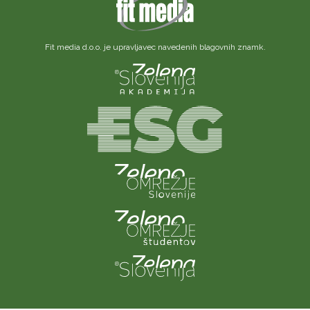
Fit media d.o.o. je upravljavec navedenih blagovnih znamk.