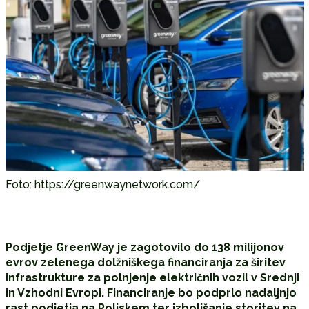
Foto: https://greenwaynetwork.com/
Podjetje
GreenWay
je zagotovilo do 138 milijonov
evrov zelenega dolžniškega financiranja za širitev
infrastrukture za polnjenje električnih vozil v Srednji
in Vzhodni Evropi. Financiranje bo podprlo nadaljnjo
rast podjetja na Poljskem ter izboljšanje storitev na