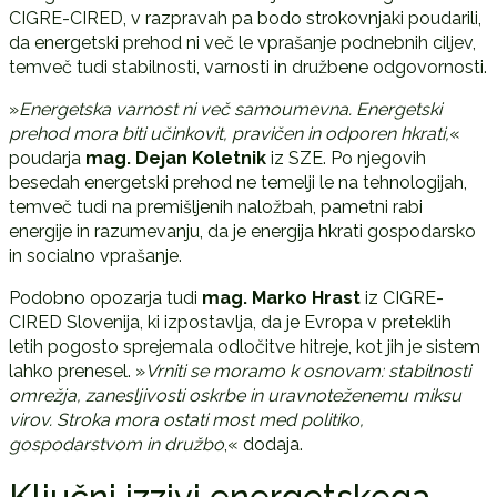
CIGRE-CIRED
, v razpravah pa bodo strokovnjaki poudarili,
da energetski prehod ni več le vprašanje podnebnih ciljev,
temveč tudi stabilnosti, varnosti in družbene odgovornosti.
»
Energetska varnost ni več samoumevna. Energetski
prehod mora biti učinkovit, pravičen in odporen hkrati,
«
poudarja
mag. Dejan Koletnik
iz SZE. Po njegovih
besedah energetski prehod ne temelji le na tehnologijah,
temveč tudi na premišljenih naložbah, pametni rabi
energije in razumevanju, da je energija hkrati gospodarsko
in socialno vprašanje.
Podobno opozarja tudi
mag. Marko Hrast
iz CIGRE-
CIRED Slovenija, ki izpostavlja, da je Evropa v preteklih
letih pogosto sprejemala odločitve hitreje, kot jih je sistem
lahko prenesel. »
Vrniti se moramo k osnovam: stabilnosti
omrežja, zanesljivosti oskrbe in uravnoteženemu miksu
virov. Stroka mora ostati most med politiko,
gospodarstvom in družbo
,« dodaja.