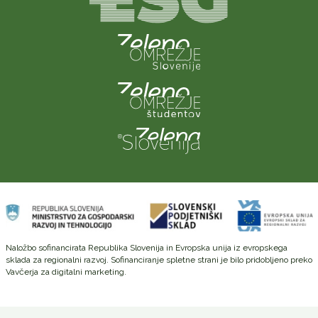
Naložbo sofinancirata Republika Slovenija in Evropska unija iz evropskega
sklada za regionalni razvoj. Sofinanciranje spletne strani je bilo pridobljeno preko
Vavčerja za digitalni marketing.