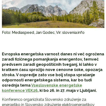
Foto: Mediaspeed, Jan Godec, Vir: slovenia.info
Evropska energetska varnost danes ni več ogrožena
zaradi fizičnega pomanjkanja energentov, temveč
predvsem zaradi geopolitičnih tveganj, ki lahko v
kratkem času sprožijo nove cenovne šoke, opozarja
stroka. V ospredje zato vse bolj stopa vprašanje
odpornosti energetskega sistema, kar bo tudi
osrednja tema
Vseslovenske energetske
konference VEK26
, ki bo 26. in 27. maja v Ljubljani.
Konferenco organizirata
Slovensko združenje za
energetiko
in
Slovensko združenje elektroenergetikov