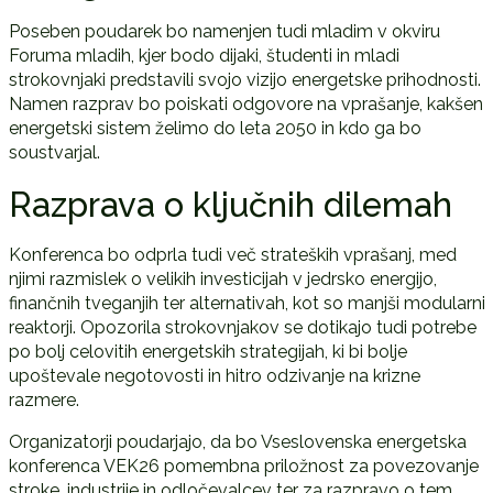
Poseben poudarek bo namenjen tudi mladim v okviru
Foruma mladih, kjer bodo dijaki, študenti in mladi
strokovnjaki predstavili svojo vizijo energetske prihodnosti.
Namen razprav bo poiskati odgovore na vprašanje, kakšen
energetski sistem želimo do leta 2050 in kdo ga bo
soustvarjal.
Razprava o ključnih dilemah
Konferenca bo odprla tudi več strateških vprašanj, med
njimi razmislek o velikih investicijah v jedrsko energijo,
finančnih tveganjih ter alternativah, kot so manjši modularni
reaktorji. Opozorila strokovnjakov se dotikajo tudi potrebe
po bolj celovitih energetskih strategijah, ki bi bolje
upoštevale negotovosti in hitro odzivanje na krizne
razmere.
Organizatorji poudarjajo, da bo
Vseslovenska energetska
konferenca VEK26
pomembna priložnost za povezovanje
stroke, industrije in odločevalcev ter za razpravo o tem,