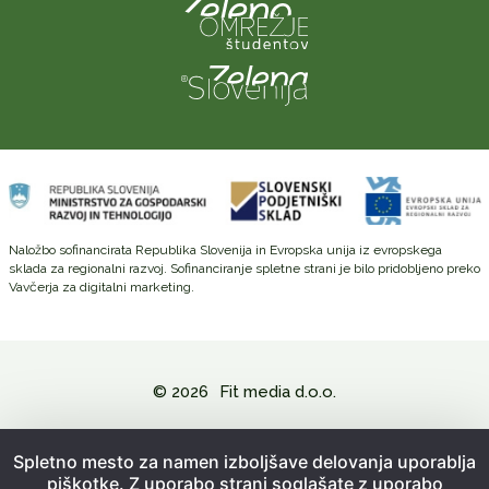
Naložbo sofinancirata Republika Slovenija in Evropska unija iz evropskega
sklada za regionalni razvoj. Sofinanciranje spletne strani je bilo pridobljeno preko
Vavčerja za digitalni marketing.
© 2026
Fit media d.o.o.
Politika zasebnosti in varovanje osebnih podatkov
Spletno mesto za namen izboljšave delovanja uporablja
piškotke. Z uporabo strani soglašate z uporabo
Splošni pogoji poslovanja