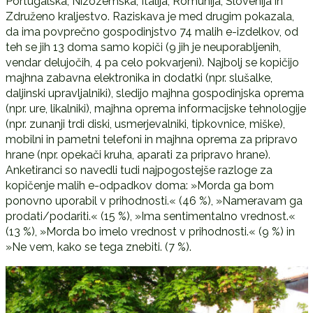
Portugalska, Nizozemska, Italija, Romunija, Slovenija in
Združeno kraljestvo. Raziskava je med drugim pokazala,
da ima povprečno gospodinjstvo 74 malih e-izdelkov, od
teh se jih 13 doma samo kopiči (9 jih je neuporabljenih,
vendar delujočih, 4 pa celo pokvarjeni). Najbolj se kopičijo
majhna zabavna elektronika in dodatki (npr. slušalke,
daljinski upravljalniki), sledijo majhna gospodinjska oprema
(npr. ure, likalniki), majhna oprema informacijske tehnologije
(npr. zunanji trdi diski, usmerjevalniki, tipkovnice, miške),
mobilni in pametni telefoni in majhna oprema za pripravo
hrane (npr. opekači kruha, aparati za pripravo hrane).
Anketiranci so navedli tudi najpogostejše razloge za
kopičenje malih e-odpadkov doma: »Morda ga bom
ponovno uporabil v prihodnosti.« (46 %), »Nameravam ga
prodati/podariti.« (15 %), »Ima sentimentalno vrednost.«
(13 %), »Morda bo imelo vrednost v prihodnosti.« (9 %) in
»Ne vem, kako se tega znebiti. (7 %).