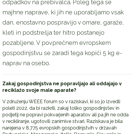
odpadkov na prebivalca. Poleg tega se
majhne naprave, ki jih ne uporabljamo vsak
dan, enostavno pospravijo v omare, garaže,
kleti in podstrešja ter hitro postanejo
pozabljene. V povprečnem evropskem
gospodinjstvu se zaradi tega kopiči 5 kg e-
naprav na osebo.
Zakaj gospodinjstva ne popravljajo ali oddajajo v
reciklažo svoje male aparate?
V združenju WEEE forum so v raziskavi, ki so jo izvedli
poleti 2022, da bi razkrili, zakaj toliko gospodinjstev in
podjetij ne popravi pokvarjenih aparatov ali pa jih ne odda
v recikliranje, ugotovili zanimive stvari. Raziskava je bila
narejena v 8.775 evropskih gospodinjstvih v državah