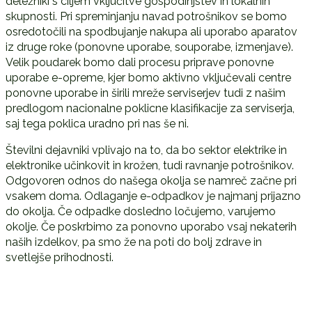
deležniki s ciljem vključitve gospodinjstev in lokalnih
skupnosti. Pri spreminjanju navad potrošnikov se bomo
osredotočili na spodbujanje nakupa ali uporabo aparatov
iz druge roke (ponovne uporabe, souporabe, izmenjave).
Velik poudarek bomo dali procesu priprave ponovne
uporabe e-opreme, kjer bomo aktivno vključevali centre
ponovne uporabe in širili mreže serviserjev tudi z našim
predlogom nacionalne poklicne klasifikacije za serviserja,
saj tega poklica uradno pri nas še ni.
Številni dejavniki vplivajo na to, da bo sektor elektrike in
elektronike učinkovit in krožen, tudi ravnanje potrošnikov.
Odgovoren odnos do našega okolja se namreč začne pri
vsakem doma. Odlaganje e-odpadkov je najmanj prijazno
do okolja. Če odpadke dosledno ločujemo, varujemo
okolje. Če poskrbimo za ponovno uporabo vsaj nekaterih
naših izdelkov, pa smo že na poti do bolj zdrave in
svetlejše prihodnosti.