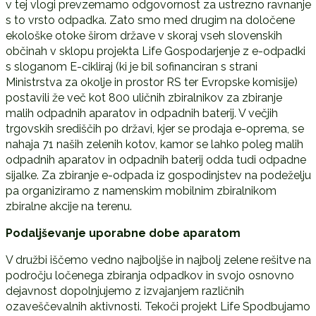
v tej vlogi prevzemamo odgovornost za ustrezno ravnanje
s to vrsto odpadka. Zato smo med drugim na določene
ekološke otoke širom države v skoraj vseh slovenskih
občinah v sklopu projekta Life Gospodarjenje z e-odpadki
s sloganom E-cikliraj (ki je bil sofinanciran s strani
Ministrstva za okolje in prostor RS ter Evropske komisije)
postavili že več kot 800 uličnih zbiralnikov za zbiranje
malih odpadnih aparatov in odpadnih baterij. V večjih
trgovskih središčih po državi, kjer se prodaja e-oprema, se
nahaja 71 naših zelenih kotov, kamor se lahko poleg malih
odpadnih aparatov in odpadnih baterij odda tudi odpadne
sijalke. Za zbiranje e-odpada iz gospodinjstev na podeželju
pa organiziramo z namenskim mobilnim zbiralnikom
zbiralne akcije na terenu.
Podaljševanje uporabne dobe aparatom
V družbi iščemo vedno najboljše in najbolj zelene rešitve na
področju ločenega zbiranja odpadkov in svojo osnovno
dejavnost dopolnjujemo z izvajanjem različnih
ozaveščevalnih aktivnosti. Tekoči projekt Life Spodbujamo