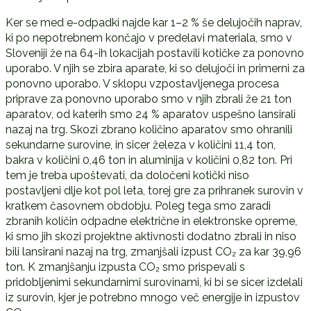
Ker se med e-odpadki najde kar 1–2 % še delujočih naprav,
ki po nepotrebnem končajo v predelavi materiala, smo v
Sloveniji že na 64-ih lokacijah postavili kotičke za ponovno
uporabo. V njih se zbira aparate, ki so delujoči in primerni za
ponovno uporabo. V sklopu vzpostavljenega procesa
priprave za ponovno uporabo smo v njih zbrali že 21 ton
aparatov, od katerih smo 24 % aparatov uspešno lansirali
nazaj na trg. Skozi zbrano količino aparatov smo ohranili
sekundarne surovine, in sicer železa v količini 11,4 ton,
bakra v količini 0,46 ton in aluminija v količini 0,82 ton. Pri
tem je treba upoštevati, da določeni kotički niso
postavljeni dlje kot pol leta, torej gre za prihranek surovin v
kratkem časovnem obdobju. Poleg tega smo zaradi
zbranih količin odpadne električne in elektronske opreme,
ki smo jih skozi projektne aktivnosti dodatno zbrali in niso
bili lansirani nazaj na trg, zmanjšali izpust CO₂ za kar 39,96
ton. K zmanjšanju izpusta CO₂ smo prispevali s
pridobljenimi sekundarnimi surovinami, ki bi se sicer izdelali
iz surovin, kjer je potrebno mnogo več energije in izpustov