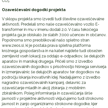
CO₂.
Ozaveščevalni dogodki projekta
V sklopu projekta smo izvedli tudi številne ozaveščevalne
aktivnosti. Predelali smo naše ozaveščevalno vozilo E-
transformer in mu v imenu dodali 2.0. V času tekočega
projekta ga je obiskalo že slabih 7.000 učencev in občanov.
Popolnoma smo preoblikovali našo spletno stran
www.zeos.si, ki je postala prava spletna platforma
krožnega gospodarstva in na kateri najdete tudi obsežen
zemljevid vseh lokacij za oddajo e-odpadkov, še delujočih
aparatov in marsikaj drugega. Pričeli smo z izvedbo
ozaveščevalnih dogodkov s prisotnostjo hišnega serviserja
in izmenjevalnic še delujočih aparatov ter dogodkov na
področju iskanja inovativnih idej. Nadaljujemo z izvedbo
nagradno ozaveščevalnih kampanj, delavnic za
ozaveščanje mladih in akcij zbiranja z mobilnim
zbiralnikom. Poleg informiranja in ozaveščanja širše
javnosti v projektne aktivnosti vključujemo tudi strokovno
javnost in zanjo organiziramo strokovne dogodke, kjer