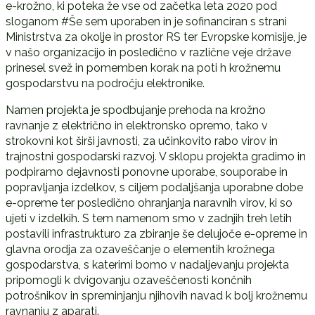
e-krožno, ki poteka že vse od začetka leta 2020 pod
sloganom #Še sem uporaben in je sofinanciran s strani
Ministrstva za okolje in prostor RS ter Evropske komisije, je
v našo organizacijo in posledično v različne veje države
prinesel svež in pomemben korak na poti h krožnemu
gospodarstvu na področju elektronike.
Namen projekta je spodbujanje prehoda na krožno
ravnanje z električno in elektronsko opremo, tako v
strokovni kot širši javnosti, za učinkovito rabo virov in
trajnostni gospodarski razvoj. V sklopu projekta gradimo in
podpiramo dejavnosti ponovne uporabe, souporabe in
popravljanja izdelkov, s ciljem podaljšanja uporabne dobe
e-opreme ter posledično ohranjanja naravnih virov, ki so
ujeti v izdelkih. S tem namenom smo v zadnjih treh letih
postavili infrastrukturo za zbiranje še delujoče e-opreme in
glavna orodja za ozaveščanje o elementih krožnega
gospodarstva, s katerimi bomo v nadaljevanju projekta
pripomogli k dvigovanju ozaveščenosti končnih
potrošnikov in spreminjanju njihovih navad k bolj krožnemu
ravnanju z aparati.