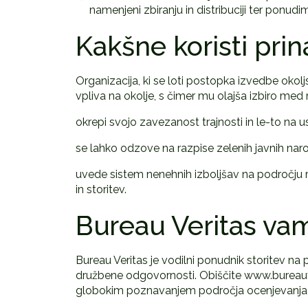
namenjeni zbiranju in distribuciji ter ponud
Kakšne koristi pri
Organizacija, ki se loti postopka izvedbe okol
vpliva na okolje, s čimer mu olajša izbiro med 
okrepi svojo zavezanost trajnosti in le-to na u
se lahko odzove na razpise zelenih javnih naroč
uvede sistem nenehnih izboljšav na področju ra
in storitev.
Bureau Veritas va
Bureau Veritas je vodilni ponudnik storitev na p
družbene odgovornosti. Obiščite www.bureauve
globokim poznavanjem področja ocenjevanja živ