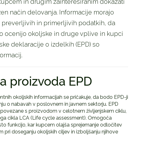
upcem in drugim zainteresiranim dokazati
en način delovanja. Informacije morajo
preverljivih in primerljivih podatkih, da
o ocenijo okoljske in druge vplive in kupci
ke deklaracije o izdelkih (EPD) so
ormacij.
ja proizvoda EPD
nih okoljskih informacijah se pričakuje, da bodo EPD-ji
čanju o nabavah v poslovnem in javnem sektorju. EPD
je povezane s proizvodom v celotnem življenjskem ciklu,
jskega cikla LCA (Life cycle assessment). Omogoča
sto funkcijo, kar kupcem olajša sprejemanje odločitev
 pri doseganju okoljskih ciljev in izboljšanju njihove