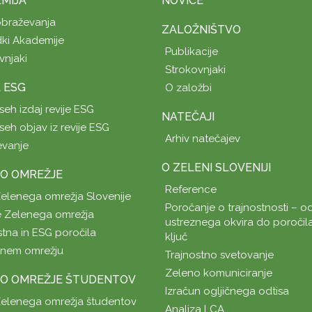
MIJA
NOVICE
obraževanja
ZALOŽNIŠTVO
ki Akademije
Publikacije
vnjaki
Strokovnjaki
A ESG
O založbi
seh izdaj revije ESG
NATEČAJI
seh objav iz revije ESG
Arhiv natečajev
evanje
O ZELENI SLOVENIJI
O OMREŽJE
Reference
Zelenega omrežja Slovenije
Poročanje o trajnostnosti – od
 Zelenega omrežja
ustreznega okvira do poročil
stna in ESG poročila
ključ
enem omrežju
Trajnostno svetovanje
Zeleno komuniciranje
O OMREŽJE ŠTUDENTOV
Izračun ogljičnega odtisa
Zelenega omrežja študentov
Analiza LCA