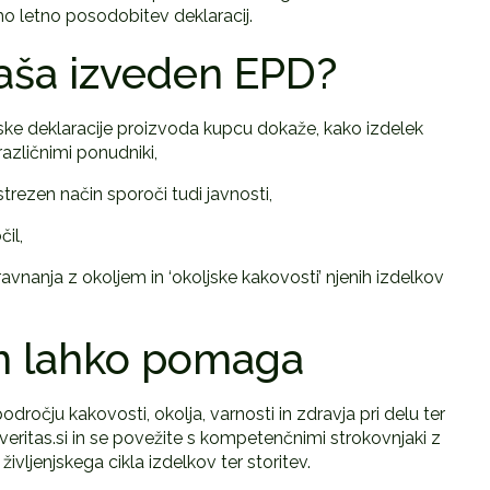
imo letno posodobitev deklaracij.
naša izveden EPD?
jske deklaracije proizvoda kupcu dokaže, kako izdelek
različnimi ponudniki,
strezen način sporoči tudi javnosti,
il,
vnanja z okoljem in ‘okoljske kakovosti’ njenih izdelkov
m lahko pomaga
odročju kakovosti, okolja, varnosti in zdravja pri delu ter
ritas.si in se povežite s kompetenčnimi strokovnjaki z
ljenjskega cikla izdelkov ter storitev.