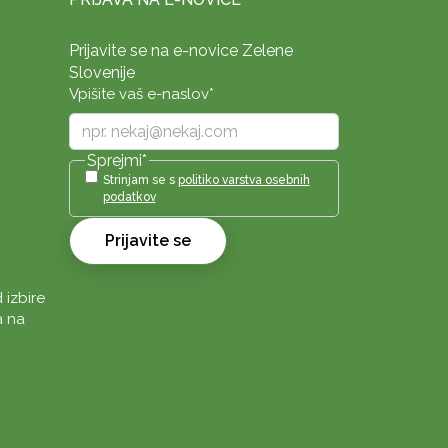
Prijavite se na e-novice Zelene
Slovenije
Vpišite vaš e-naslov
*
Sprejmi
*
Strinjam se s
politiko varstva osebnih
podatkov
Prijavite se
 izbire
a na