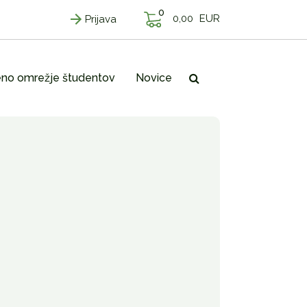
0
0,00
EUR
Prijava
no omrežje študentov
Novice