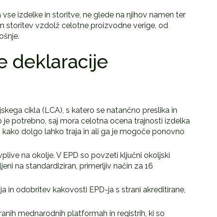
 vse izdelke in storitve, ne glede na njihov namen ter
in storitev vzdolž celotne proizvodne verige, od
ošnje.
e deklaracije
kega cikla (LCA), s katero se natančno preslika in
o je potrebno, saj mora celotna ocena trajnosti izdelka
en, kako dolgo lahko traja in ali ga je mogoče ponovno
ive na okolje. V EPD so povzeti ključni okoljski
eni na standardiziran, primerljiv način za 16
a in odobritev kakovosti EPD-ja s strani akreditirane,
nih mednarodnih platformah in registrih, ki so