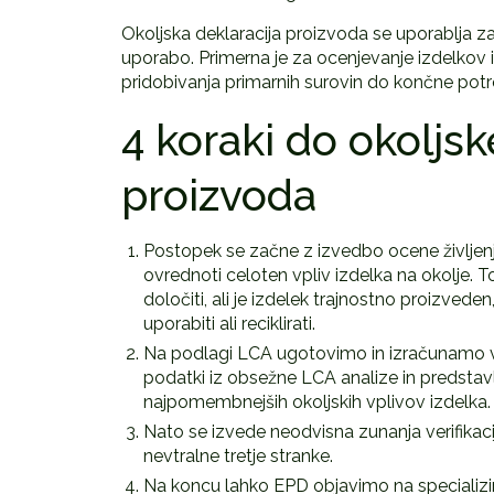
Okoljska deklaracija proizvoda se uporablja za
uporabo. Primerna je za ocenjevanje izdelkov 
pridobivanja primarnih surovin do končne potr
4 koraki do okoljsk
proizvoda
Postopek se začne z izvedbo ocene življenjs
ovrednoti celoten vpliv izdelka na okolje. T
določiti, ali je izdelek trajnostno proizved
uporabiti ali reciklirati.
Na podlagi LCA ugotovimo in izračunamo vpl
podatki iz obsežne LCA analize in predstavlj
najpomembnejših okoljskih vplivov izdelka.
Nato se izvede neodvisna zunanja verifikacij
nevtralne tretje stranke.
Na koncu lahko EPD objavimo na specializira