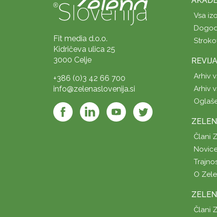
AKADE
Vsa iz
Dogod
Fit media d.o.o.
Stroko
Kidričeva ulica 25
3000 Celje
REVIJ
Arhiv v
+386 (0)3 42 66 700
info@zelenaslovenija.si
Arhiv v
Oglaš
ZELEN
Člani 
Novice
Trajno
O Zel
ZELEN
Člani 