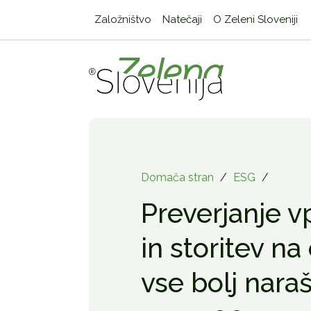
Založništvo
Natečaji
O Zeleni Sloveniji
Domača stran
/
ESG
/
Preverjanje vp
in storitev na 
vse bolj nara