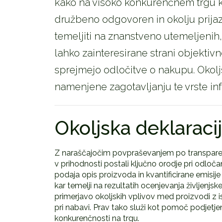
kako na visoko konkurenčnem trgu k
družbeno odgovoren in okolju prijaz
temeljiti na znanstveno utemeljenih, 
lahko zainteresirane strani objektivn
sprejmejo odločitve o nakupu. Okoljs
namenjene zagotavljanju te vrste inf
Okoljska deklaraci
Z naraščajočim povpraševanjem po transparent
v prihodnosti postali ključno orodje pri odlo
podaja opis proizvoda in kvantificirane emisi
kar temelji na rezultatih ocenjevanja življen
primerjavo okoljskih vplivov med proizvodi z i
pri nabavi. Prav tako služi kot pomoč podjetjem
konkurenčnosti na trgu.