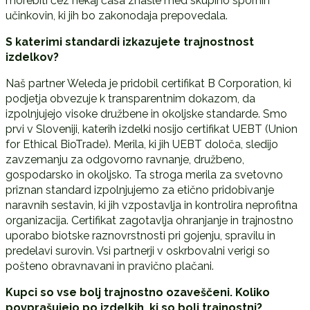
morebiti čez nekaj časa znašle med skupino spornih
učinkovin, ki jih bo zakonodaja prepovedala.
S katerimi standardi izkazujete trajnostnost
izdelkov?
Naš partner Weleda je pridobil certifikat B Corporation, ki
podjetja obvezuje k transparentnim dokazom, da
izpolnjujejo visoke družbene in okoljske standarde. Smo
prvi v Sloveniji, katerih izdelki nosijo certifikat UEBT (Union
for Ethical BioTrade). Merila, ki jih UEBT določa, sledijo
zavzemanju za odgovorno ravnanje, družbeno,
gospodarsko in okoljsko. Ta stroga merila za svetovno
priznan standard izpolnjujemo za etično pridobivanje
naravnih sestavin, ki jih vzpostavlja in kontrolira neprofitna
organizacija. Certifikat zagotavlja ohranjanje in trajnostno
uporabo biotske raznovrstnosti pri gojenju, spravilu in
predelavi surovin. Vsi partnerji v oskrbovalni verigi so
pošteno obravnavani in pravično plačani.
Kupci so vse bolj trajnostno ozaveš
č
eni. Koliko
povprašujejo po izdelkih, ki so bolj trajnostni?