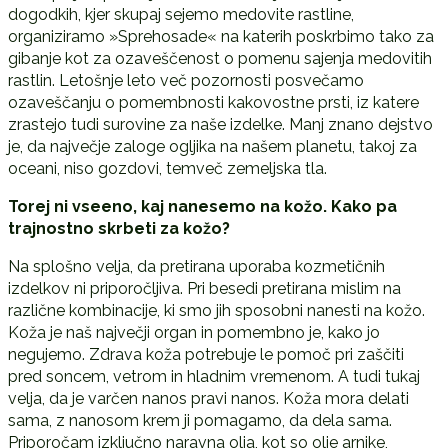
dogodkih, kjer skupaj sejemo medovite rastline,
organiziramo »Sprehosade« na katerih poskrbimo tako za
gibanje kot za ozaveščenost o pomenu sajenja medovitih
rastlin. Letošnje leto več pozornosti posvečamo
ozaveščanju o pomembnosti kakovostne prsti, iz katere
zrastejo tudi surovine za naše izdelke. Manj znano dejstvo
je, da največje zaloge ogljika na našem planetu, takoj za
oceani, niso gozdovi, temveč zemeljska tla.
Torej ni vseeno, kaj nanesemo na kožo. Kako pa
trajnostno skrbeti za kožo?
Na splošno velja, da pretirana uporaba kozmetičnih
izdelkov ni priporočljiva. Pri besedi pretirana mislim na
različne kombinacije, ki smo jih sposobni nanesti na kožo.
Koža je naš največji organ in pomembno je, kako jo
negujemo. Zdrava koža potrebuje le pomoč pri zaščiti
pred soncem, vetrom in hladnim vremenom. A tudi tukaj
velja, da je varčen nanos pravi nanos. Koža mora delati
sama, z nanosom krem ji pomagamo, da dela sama.
Priporočam izključno naravna olja, kot so olje arnike,