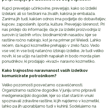
Kupci preverjajo učinkovine, preverjajo, kako so izdelki
izdelani, ali so testirani na živalih, kakšna je embalaža.
Zanima jih tudi, kakšen odnos ima podjetje do dobaviteljev,
kupcev, zaposlenih, športa, kulture. Preverjajo iskrenost. Pri
nas pridejo do informacije, da je za izdelki proizvodnja iz
surovin iz lastnih vrtov, biodinamičnih nasadov, kjer se
rastline ročno nabirajo, kot je na primer pri Weledi. Lahko
rečem, da kupci kozmetike prehajajo v zrelo fazo. Vedo
vse več in vse bolj natančno izbirajo izdelke. Je tudi veliko
novih, ki se učijo na lastnih napakah in bodo morda plen
ponudnikov, ki prodajajo »kvazi« naravno kozmetiko.
Kako trajnostno naravnanost vaših izdelkov
komunicirate potrošnikom?
Veliko pozornosti posvečamo ozaveščenosti.
Organiziramo različne dogodke. V juniju smo pripravili
medgeneracijski dogodek, kjer so stari starši in vnuki
spoznavali zdravilne rastline, ki jih najdemo v kozmetiki,
lahko pa jih uporabljamo tudi v kuhinji. Sodelujemo na