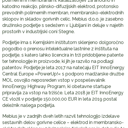
polimernimi membranami: katalizatorjev za anodno in
katodno reakcijo, plinsko-difuzijskih elektrod, protonsko
prevodnih polimernih membran, membransko-elektrodnih
sklopov in skladov gorivnih celic. Mebius d.o.o. je zasebno
družinsko podjetje s sedežem v Ljubljani in deluje v najetih
prostorih v industrijski coni Stegne.
Podjetje ima s Kemijskim inštitutom sklenjeno dolgoročno
pogodbo o prenosu intelektualne lastnine z inštituta na
podjetje, s katero lahko licencira in trži pridobljene patente
ter tehnologije in proizvode, ki jih je razvilo na podlagi
patentov. Podjetje je leta 2017 na natečaju EIT InnoEnergy
Central Europe »PowerUp!« s podporo madžarske družbe
MOL osvojilo neposreden vstop v pospeševalnik
InnoEnergy Highway Program, ki obetavne startupe
pripravlja za vstop na tržišče. Leta 2018 je EIT InnoEnergy
CE vložil v podjetje 150.000,00 EUR in leta 2019 postal
deležnik našega podjetja.
Mebius je v zadnjih dveh letih razvil tehnologijo izdelave
sestavnih delov gorivne celice – elektrod in membransko-