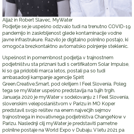
Aljaž in Robert Slavec, MyWater
Podjetje se je uspešno odzvalo tudi na trenutno COVID-19
pandemijo in zaskrbljenost glede kontaminacije vodne
javne infrastrukure. Razvilo je digitalno polnilno postajo, ki
omogoča brezkontaktno avtomatsko polnjenje steklenic.
Uspešnost in pomembnost podjetja v trajnostnem
podjetništvu sta priznani tudi s certifikatom Solar Impulse,
ki so ga pridobili marca letos, postali pa so tudi
ambasadorji kampanje agencije Spirit
Green.Creative.Smart. pod okriljem I Feel Slovenia. Poleg
tega se myWater uspešno predstavlja na tujih trgih.
Januarja 2020 je myWater v sodelovanju z I Feel Slovenia,
slovenskim veleposlaništvom v Parizu in MO Koper
predstavil svojo rešitev na enem največjih sejmov
trajnostnega in inovativnega podjetništva ChangeNow v
Parizu. Naslednji cilj myWater je predstaviti pametne
polnilne postaje na World Expo v Dubaju. V letu 2021 pa