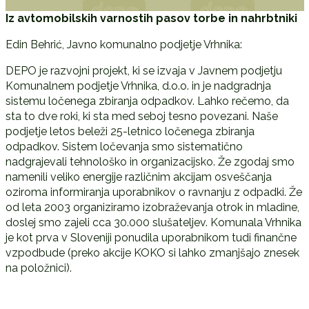
Iz avtomobilskih varnostih pasov torbe in nahrbtniki
Edin Behrić, Javno komunalno podjetje Vrhnika:
DEPO je razvojni projekt, ki se izvaja v Javnem podjetju
Komunalnem podjetje Vrhnika, d.o.o. in je nadgradnja
sistemu ločenega zbiranja odpadkov. Lahko rečemo, da
sta to dve roki, ki sta med seboj tesno povezani. Naše
podjetje letos beleži 25-letnico ločenega zbiranja
odpadkov. Sistem ločevanja smo sistematično
nadgrajevali tehnološko in organizacijsko. Že zgodaj smo
namenili veliko energije različnim akcijam osveščanja
oziroma informiranja uporabnikov o ravnanju z odpadki. Že
od leta 2003 organiziramo izobraževanja otrok in mladine,
doslej smo zajeli cca 30.000 slušateljev. Komunala Vrhnika
je kot prva v Sloveniji ponudila uporabnikom tudi finančne
vzpodbude (preko akcije KOKO si lahko zmanjšajo znesek
na položnici).