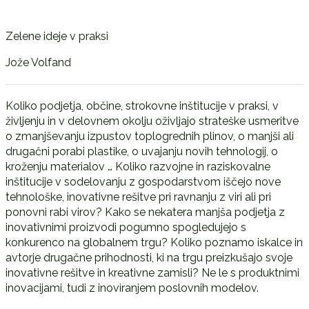
Zelene ideje v praksi
Jože Volfand
Koliko podjetja, občine, strokovne inštitucije v praksi, v
življenju in v delovnem okolju oživljajo strateške usmeritve
o zmanjševanju izpustov toplogrednih plinov, o manjši ali
drugačni porabi plastike, o uvajanju novih tehnologij, o
kroženju materialov … Koliko razvojne in raziskovalne
inštitucije v sodelovanju z gospodarstvom iščejo nove
tehnološke, inovativne rešitve pri ravnanju z viri ali pri
ponovni rabi virov? Kako se nekatera manjša podjetja z
inovativnimi proizvodi pogumno spogledujejo s
konkurenco na globalnem trgu? Koliko poznamo iskalce in
avtorje drugačne prihodnosti, ki na trgu preizkušajo svoje
inovativne rešitve in kreativne zamisli? Ne le s produktnimi
inovacijami, tudi z inoviranjem poslovnih modelov.