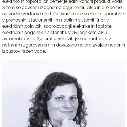
elektriko in toploto, pri čemer je edini končni produkt voda.
S tem se povsem izognemo ogljičnemu ciklu in preidemo
na vodni (vodikov) cikel. Gorivne celice so široko uporabne
v prenosnih, stacionarnih in mobilnih sistemih (npr. v
električnih polnilcih, soproizvodnji elektrike in toplote,
električnih pogonskih sistemih). V življenjskem ciklu
avtomobilov so 2,4-krat učinkovitejše od motorjev z
notranjim zgorevanjem in dokazano ne proizvajajo nobenih
izpustov razen vode.