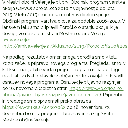
V Mestni občini Velenje je bil prvi Občinski program varstva
okolja (OPVO) sprejet leta 2010 z veljavnostjo do leta
2015. V letu 2015 smo dokument novelirali in sprejeli
Občinski program varstva okolja za obdobje 2016–2020. V
lanskem letu smo pripravili Poročilo o stanju okolja, ki je
dosegljivo na spletni strani Mestne občine Velenje
www.velenje.si
(
http://arhiva.velenje.si/Aktualno/2019/Poročilo%20o%
Na podlagi rezultatov omenjenega poročila smo v letu
2020 začeli s pripravo novega programa. Pregledali smo, v
kolikšni meri je bil izveden prejšnji program in na podlagi
rezultatov dveh delavnic z občani in strokovnjaki pripravili
osnutek novega programa. Osnutek je bil javno razgrnjen
do 16. novembra (spletna stran:
https://www.velenje.si/e-
obcina/javne-objave-razpisi/javne-razgrnitve
). Pripombe
in predloge smo sprejemali preko obrazca
https://www.1ka.si/a/303062
do 18. novembra. 22.
decembra bo nov program obravnavan na seji Sveta
Mestne občine Velenje.