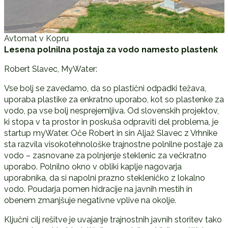
Avtomat v Kopru
Lesena polnilna postaja za vodo namesto plastenk
Robert Slavec, MyWater:
Vse bolj se zavedamo, da so plastični odpadki težava,
uporaba plastike za enkratno uporabo, kot so plastenke za
vodo, pa vse bolj nesprejemljiva. Od slovenskih projektov,
ki stopa v ta prostor in poskuša odpraviti del problema, je
startup myWater. Oče Robert in sin Aljaž Slavec z Vrhnike
sta razvila visokotehnološke trajnostne polnilne postaje za
vodo – zasnovane za polnjenje steklenic za večkratno
uporabo. Polnilno okno v obliki kaplje nagovarja
uporabnika, da si napolni prazno stekleničko z lokalno
vodo. Poudarja pomen hidracije na javnih mestih in
obenem zmanjšuje negativne vplive na okolje.
Ključni cilj rešitve je uvajanje trajnostnih javnih storitev tako