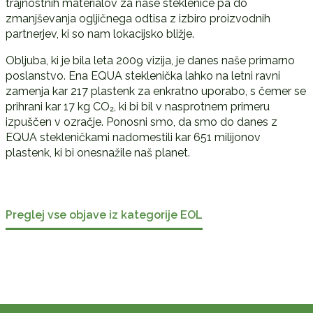
trajnostnih materialov za naše steklenice pa do
zmanjševanja ogljičnega odtisa z izbiro proizvodnih
partnerjev, ki so nam lokacijsko bližje.
Obljuba, ki je bila leta 2009 vizija, je danes naše primarno
poslanstvo. Ena EQUA steklenička lahko na letni ravni
zamenja kar 217 plastenk za enkratno uporabo, s čemer se
prihrani kar 17 kg CO₂, ki bi bil v nasprotnem primeru
izpuščen v ozračje. Ponosni smo, da smo do danes z
EQUA stekleničkami nadomestili kar 651 milijonov
plastenk, ki bi onesnažile naš planet.
Preglej vse objave iz kategorije EOL