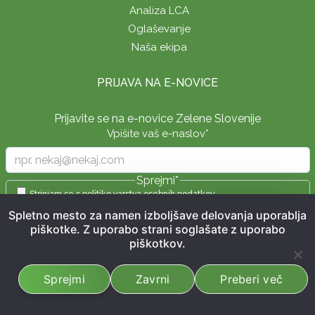
Analiza LCA
Oglaševanje
Naša ekipa
PRIJAVA NA E-NOVICE
Prijavite se na e-novice Zelene Slovenije
Vpišite vaš e-naslov
*
Sprejmi
*
Strinjam se s
politiko varstva osebnih podatkov
Spletno mesto za namen izboljšave delovanja uporablja
Prijavite se
piškotke. Z uporabo strani soglašate z uporabo
piškotkov.
Sprejmi
Zavrni
Preberi več