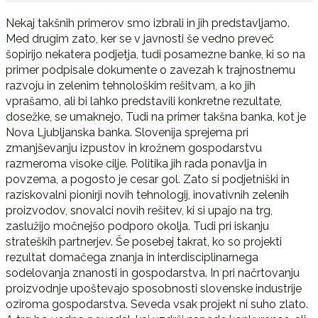
Nekaj takšnih primerov smo izbrali in jih predstavljamo.
Med drugim zato, ker se v javnosti še vedno preveč
šopirijo nekatera podjetja, tudi posamezne banke, ki so na
primer podpisale dokumente o zavezah k trajnostnemu
razvoju in zelenim tehnološkim rešitvam, a ko jih
vprašamo, ali bi lahko predstavili konkretne rezultate,
dosežke, se umaknejo. Tudi na primer takšna banka, kot je
Nova Ljubljanska banka. Slovenija sprejema pri
zmanjševanju izpustov in krožnem gospodarstvu
razmeroma visoke cilje. Politika jih rada ponavlja in
povzema, a pogosto je cesar gol. Zato si podjetniški in
raziskovalni pionirji novih tehnologij, inovativnih zelenih
proizvodov, snovalci novih rešitev, ki si upajo na trg,
zaslužijo močnejšo podporo okolja. Tudi pri iskanju
strateških partnerjev. Še posebej takrat, ko so projekti
rezultat domačega znanja in interdisciplinarnega
sodelovanja znanosti in gospodarstva. In pri načrtovanju
proizvodnje upoštevajo sposobnosti slovenske industrije
oziroma gospodarstva. Seveda vsak projekt ni suho zlato.