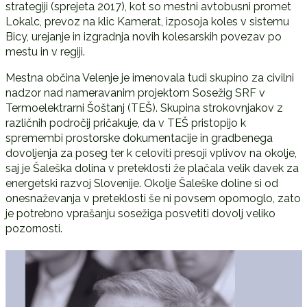
strategiji (sprejeta 2017), kot so mestni avtobusni promet
Lokalc, prevoz na klic Kamerat, izposoja koles v sistemu
Bicy, urejanje in izgradnja novih kolesarskih povezav po
mestu in v regiji.
Mestna občina Velenje je imenovala tudi skupino za civilni
nadzor nad nameravanim projektom Sosežig SRF v
Termoelektrarni Šoštanj (TEŠ). Skupina strokovnjakov z
različnih področij pričakuje, da v TEŠ pristopijo k
spremembi prostorske dokumentacije in gradbenega
dovoljenja za poseg ter k celoviti presoji vplivov na okolje,
saj je Šaleška dolina v preteklosti že plačala velik davek za
energetski razvoj Slovenije. Okolje Šaleške doline si od
onesnaževanja v preteklosti še ni povsem opomoglo, zato
je potrebno vprašanju sosežiga posvetiti dovolj veliko
pozornosti.