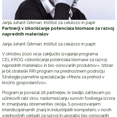
Janja Juhant Grkman, Inštitut za celulozo in papir
Partnerji v izkoriščanje potenciala biomase za razvoj
naprednih materialov
Janja Juhant Grkman, Inštitut za celulozo in papir:
V oktobru 2020 se je zaključilo izvajanje programa
CEL.KROG »Izkoriščanje potenciala biomase za razvoj
naprednih materialov in bio-osnovanih produktov«. Izbran
je bil strateški RRI program na prednostnem področju
Strategije pametne specializacije »Mreže za prehod v
krožno gospodarstvo«.
Program je povezal 26 partnerjev, ki sledijo zahtevam po
učinkoviti rabi virov, nadomeščanju surovin fosilnega izvora
in zmanjšanju obremenitev okolja. S povezovanjem
interdisciplinarnih znanj in industrijskih kompetenc v novih
vrednostnih verigah za razvoj in uporabo bio-osnovanih