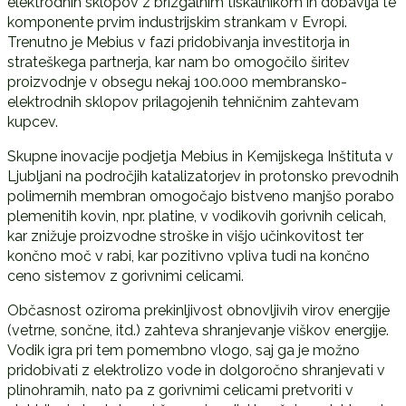
elektrodnih sklopov z brizgalnim tiskalnikom in dobavlja te
komponente prvim industrijskim strankam v Evropi.
Trenutno je Mebius v fazi pridobivanja investitorja in
strateškega partnerja, kar nam bo omogočilo širitev
proizvodnje v obsegu nekaj 100.000 membransko-
elektrodnih sklopov prilagojenih tehničnim zahtevam
kupcev.
Skupne inovacije podjetja Mebius in Kemijskega Inštituta v
Ljubljani na področjih katalizatorjev in protonsko prevodnih
polimernih membran omogočajo bistveno manjšo porabo
plemenitih kovin, npr. platine, v vodikovih gorivnih celicah,
kar znižuje proizvodne stroške in višjo učinkovitost ter
končno moč v rabi, kar pozitivno vpliva tudi na končno
ceno sistemov z gorivnimi celicami.
Občasnost oziroma prekinljivost obnovljivih virov energije
(vetrne, sončne, itd.) zahteva shranjevanje viškov energije.
Vodik igra pri tem pomembno vlogo, saj ga je možno
pridobivati z elektrolizo vode in dolgoročno shranjevati v
plinohramih, nato pa z gorivnimi celicami pretvoriti v