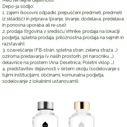
Med temeljne dejavnosti
Depo-ja sodijo:
1. zajem (kosovni odpadki, prepuščeni predmeti, predmeti
iz skladišč) in priprava (pranje, šivanje, dodelava, predelava
in ponovna uporaba ali re-use);
2. prodaja (trgovina v središču Vrhnike, prodaja na lokaciji
podjetja, spletna prodaja, priložnostna prodaja na sejmih in
razstavah);
3. ozaveščanje (FB-stran, spletna stran, zelena straža …)
oziroma predavanja (v naših prostorih, pri naročniku …),
delavnice na prostem (Ana Desetnica, Poletni vklop …)
4. predstavitev dejavnosti v širšem okolju (sodelovanje s
tujimi inštitucijami, občinami, komunalna podjetja,
sodelovanje z lokalnimi ustanovami).