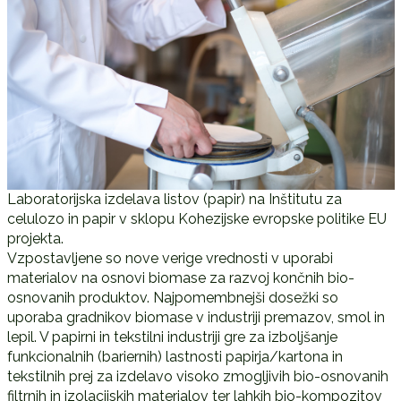
Laboratorijska izdelava listov (papir) na Inštitutu za
celulozo in papir v sklopu Kohezijske evropske politike EU
projekta.
Vzpostavljene so nove verige vrednosti v uporabi
materialov na osnovi biomase za razvoj končnih bio-
osnovanih produktov. Najpomembnejši dosežki so
uporaba gradnikov biomase v industriji premazov, smol in
lepil. V papirni in tekstilni industriji gre za izboljšanje
funkcionalnih (bariernih) lastnosti papirja/kartona in
tekstilnih prej za izdelavo visoko zmogljivih bio-osnovanih
filtrnih in izolacijskih materialov ter lahkih bio-kompozitov