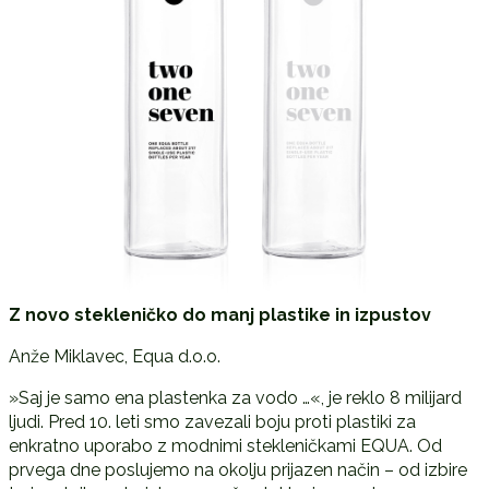
Z novo stekleničko do manj plastike in izpustov
Anže Miklavec, Equa d.o.o.
»Saj je samo ena plastenka za vodo …«, je reklo 8 milijard
ljudi. Pred 10. leti smo zavezali boju proti plastiki za
enkratno uporabo z modnimi stekleničkami EQUA. Od
prvega dne poslujemo na okolju prijazen način – od izbire