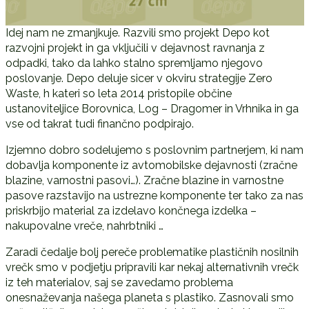
Idej nam ne zmanjkuje. Razvili smo projekt Depo kot
razvojni projekt in ga vključili v dejavnost ravnanja z
odpadki, tako da lahko stalno spremljamo njegovo
poslovanje. Depo deluje sicer v okviru strategije Zero
Waste, h kateri so leta 2014 pristopile občine
ustanoviteljice Borovnica, Log – Dragomer in Vrhnika in ga
vse od takrat tudi finančno podpirajo.
Izjemno dobro sodelujemo s poslovnim partnerjem, ki nam
dobavlja komponente iz avtomobilske dejavnosti (zračne
blazine, varnostni pasovi…). Zračne blazine in varnostne
pasove razstavijo na ustrezne komponente ter tako za nas
priskrbijo material za izdelavo končnega izdelka –
nakupovalne vreče, nahrbtniki …
Zaradi čedalje bolj pereče problematike plastičnih nosilnih
vrečk smo v podjetju pripravili kar nekaj alternativnih vrečk
iz teh materialov, saj se zavedamo problema
onesnaževanja našega planeta s plastiko. Zasnovali smo