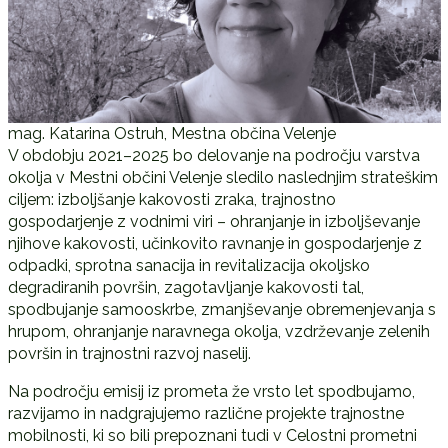
mag. Katarina Ostruh, Mestna občina Velenje
V obdobju 2021–2025 bo delovanje na področju varstva
okolja v Mestni občini Velenje sledilo naslednjim strateškim
ciljem: izboljšanje kakovosti zraka, trajnostno
gospodarjenje z vodnimi viri – ohranjanje in izboljševanje
njihove kakovosti, učinkovito ravnanje in gospodarjenje z
odpadki, sprotna sanacija in revitalizacija okoljsko
degradiranih površin, zagotavljanje kakovosti tal,
spodbujanje samooskrbe, zmanjševanje obremenjevanja s
hrupom, ohranjanje naravnega okolja, vzdrževanje zelenih
površin in trajnostni razvoj naselij.
Na področju emisij iz prometa že vrsto let spodbujamo,
razvijamo in nadgrajujemo različne projekte trajnostne
mobilnosti, ki so bili prepoznani tudi v Celostni prometni