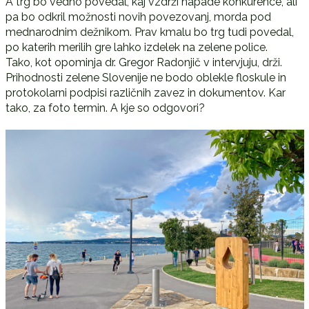
A trg bo vedno povedal, kaj vzdrži napade konkurence, ali
pa bo odkril možnosti novih povezovanj, morda pod
mednarodnim dežnikom. Prav kmalu bo trg tudi povedal,
po katerih merilih gre lahko izdelek na zelene police.
Tako, kot opominja dr. Gregor Radonjič v intervjuju, drži.
Prihodnosti zelene Slovenije ne bodo oblekle floskule in
protokolarni podpisi različnih zavez in dokumentov. Kar
tako, za foto termin. A kje so odgovori?