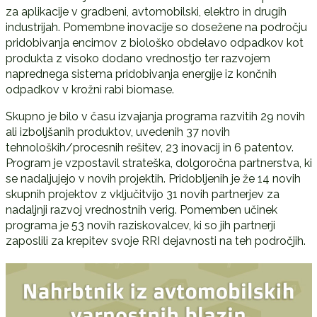
za aplikacije v gradbeni, avtomobilski, elektro in drugih
industrijah. Pomembne inovacije so dosežene na področju
pridobivanja encimov z biološko obdelavo odpadkov kot
produkta z visoko dodano vrednostjo ter razvojem
naprednega sistema pridobivanja energije iz končnih
odpadkov v krožni rabi biomase.
Skupno je bilo v času izvajanja programa razvitih 29 novih
ali izboljšanih produktov, uvedenih 37 novih
tehnoloških/procesnih rešitev, 23 inovacij in 6 patentov.
Program je vzpostavil strateška, dolgoročna partnerstva, ki
se nadaljujejo v novih projektih. Pridobljenih je že 14 novih
skupnih projektov z vključitvijo 31 novih partnerjev za
nadaljnji razvoj vrednostnih verig. Pomemben učinek
programa je 53 novih raziskovalcev, ki so jih partnerji
zaposlili za krepitev svoje RRI dejavnosti na teh področjih.