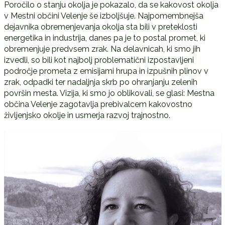
Poročilo o stanju okolja je pokazalo, da se kakovost okolja
v Mestni občini Velenje še izboljšuje. Najpomembnejša
dejavnika obremenjevanja okolja sta bili v preteklosti
energetika in industrija, danes pa je to postal promet, ki
obremenjuje predvsem zrak. Na delavnicah, ki smo jih
izvedli, so bili kot najbolj problematični izpostavljeni
področje prometa z emisijami hrupa in izpušnih plinov v
zrak, odpadki ter nadaljnja skrb po ohranjanju zelenih
površin mesta. Vizija, ki smo jo oblikovali, se glasi: Mestna
občina Velenje zagotavlja prebivalcem kakovostno
življenjsko okolje in usmerja razvoj trajnostno.