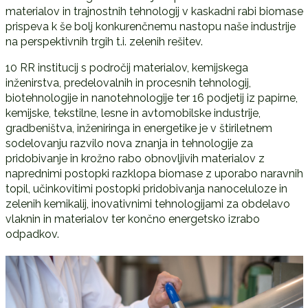
materialov in trajnostnih tehnologij v kaskadni rabi biomase
prispeva k še bolj konkurenčnemu nastopu naše industrije
na perspektivnih trgih t.i. zelenih rešitev.
10 RR institucij s področij materialov, kemijskega
inženirstva, predelovalnih in procesnih tehnologij,
biotehnologije in nanotehnologije ter 16 podjetij iz papirne,
kemijske, tekstilne, lesne in avtomobilske industrije,
gradbeništva, inženiringa in energetike je v štiriletnem
sodelovanju razvilo nova znanja in tehnologije za
pridobivanje in krožno rabo obnovljivih materialov z
naprednimi postopki razklopa biomase z uporabo naravnih
topil, učinkovitimi postopki pridobivanja nanoceluloze in
zelenih kemikalij, inovativnimi tehnologijami za obdelavo
vlaknin in materialov ter končno energetsko izrabo
odpadkov.